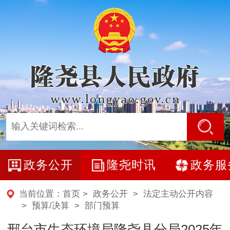
政务公开
隆尧时讯
政务服
当前位置：
首页
>
政务公开
>
法定主动公开内容
>
预算/决算
>
部门预算
邢台市生态环境局隆尧县分局2025年