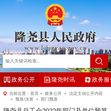
政务公开
隆尧时讯
政务服
当前位置：
首页
>
政务公开
>
法定主动公开内容
>
预算/决算
>
部门预算
隆尧县总工会2022年部门及单位预算