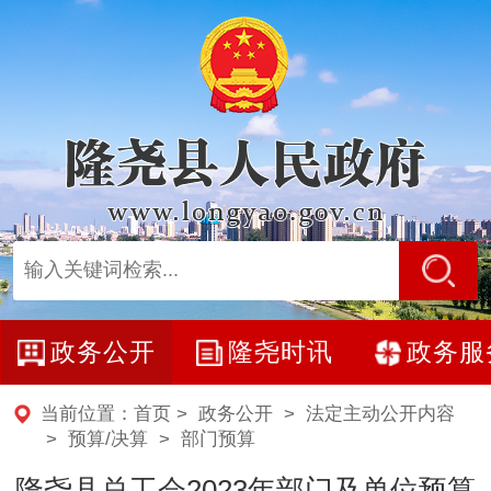
政务公开
隆尧时讯
政务服
当前位置：
首页
>
政务公开
>
法定主动公开内容
>
预算/决算
>
部门预算
隆尧县总工会2023年部门及单位预算