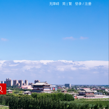
无障碍
简
|
繁
登录
/
注册