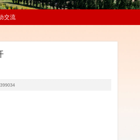
动交流
开
99034