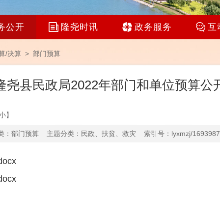
务公开
隆尧时讯
政务服务
互
算/决算
>
部门预算
隆尧县民政局2022年部门和单位预算公
小
】
：部门预算 主题分类：民政、扶贫、救灾 索引号：lyxmzj/16939873
ocx
ocx