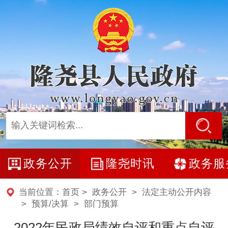
政务公开
隆尧时讯
政务服
当前位置：
首页
>
政务公开
>
法定主动公开内容
>
预算/决算
>
部门预算
2022年民政局绩效自评和重点自评