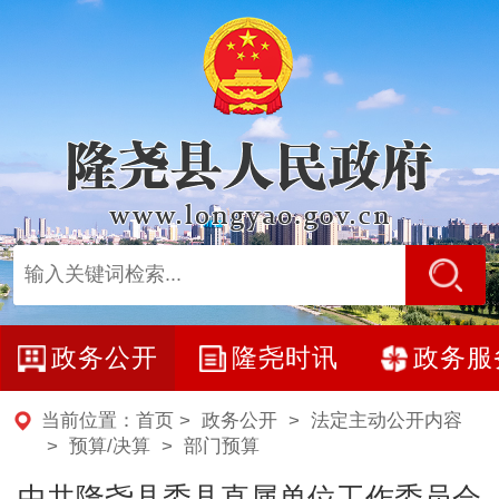
政务公开
隆尧时讯
政务服
当前位置：
首页
>
政务公开
>
法定主动公开内容
>
预算/决算
>
部门预算
中共隆尧县委县直属单位工作委员会