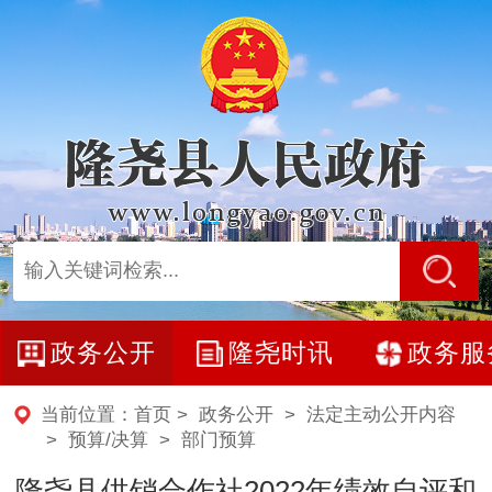
政务公开
隆尧时讯
政务服
当前位置：
首页
>
政务公开
>
法定主动公开内容
>
预算/决算
>
部门预算
隆尧县供销合作社2022年绩效自评和