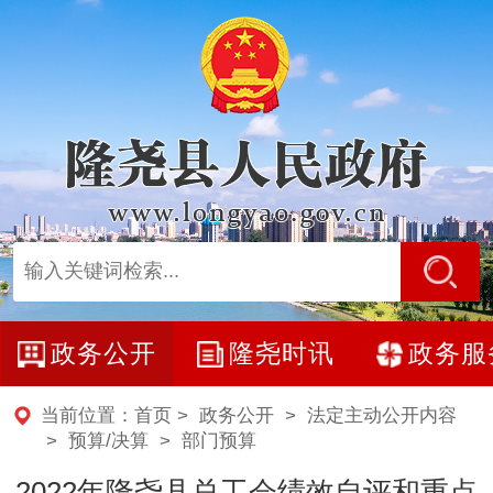
政务公开
隆尧时讯
政务服
当前位置：
首页
>
政务公开
>
法定主动公开内容
>
预算/决算
>
部门预算
2022年隆尧县总工会绩效自评和重点