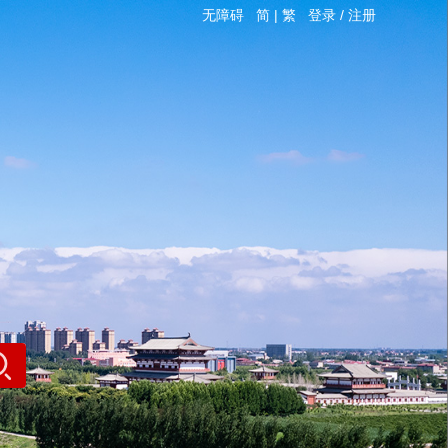
无障碍
简
|
繁
登录
/
注册