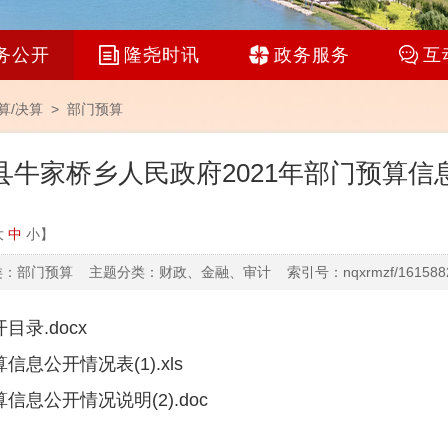
务公开
隆尧时讯
政务服务
互
算/决算
>
部门预算
县牛家桥乡人民政府2021年部门预算信
大
中
小
】
：部门预算 主题分类：财政、金融、审计 索引号：nqxrmzf/16158822
录.docx
息公开情况表(1).xls
息公开情况说明(2).doc