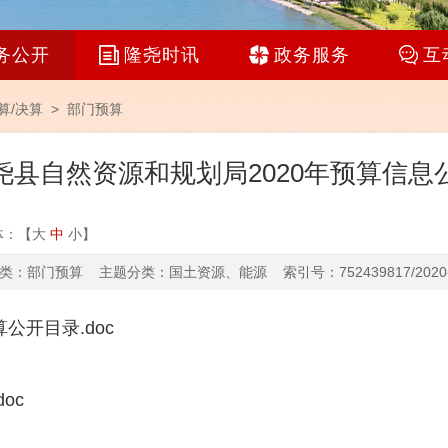
务公开
隆尧时讯
政务服务
互
算/决算
>
部门预算
尧县自然资源和规划局2020年预算信息
体：【
大
中
小
】
类：部门预算 主题分类：国土资源、能源 索引号：752439817/2020-0
公开目录.doc
oc