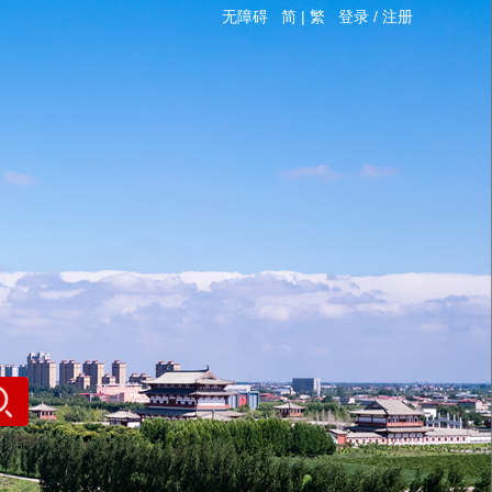
无障碍
简
|
繁
登录
/
注册