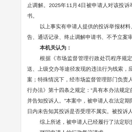
止调解。
2025年
11
月
4
日被申请人对该
投诉
书
。
以上事实有申请人提供的投诉举报材料
告、通话记录、终止调解申请书、
不予立案
本机关认为：
根据《市场监督管理行政处罚程序规定
送、上级交办等途径发现的违法行为线索，
案；特殊情况下，经市场监督管理部门负责
行办法》第
十四
条
之
规定：“
具有本办法规定
并告知投诉人。
”
本案中，被申请人在法定期
日内未告知其投诉是否受理不属实
。
被投诉
综上所述，
被申请人已经履行了法定职