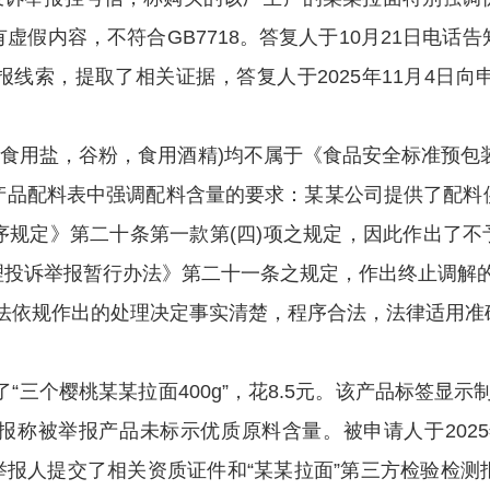
虚假内容，不符合GB7718。答复人于10月21日电话
线索，提取了相关证据，答复人于2025年11月4日
盐，谷粉，食用酒精)均不属于《食品安全标准预包装食品标签通
产品配料表中强调配料含量的要求：
某某公司
提供了配料
规定》第二十条第一款第(四)项之规定，因此作出了不予立
理投诉举报暂行办法》第二十一条之规定，作出终止调解
法依规作出的处理决定事实清楚，程序合法，法律适用准
了“
三个樱桃某某拉面
400g
”，花
8.5
元。
该产品标签显示
报称被举报
产
品
未标示优质原料含量
。
被申请人于
20
举报人提交了相关资质证件和
“
某某拉面
”
第三方检验检测