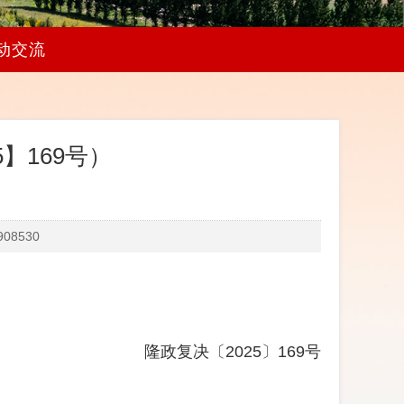
动交流
】169号）
8530
隆政复决〔2025〕1
69
号