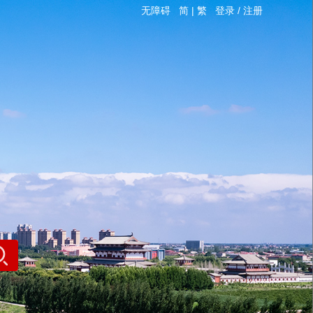
无障碍
简
|
繁
登录
/
注册