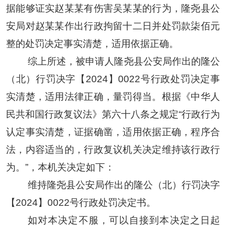
据能够证实
赵某某
有伤害
吴某某
的行为，隆尧县公
安局对
赵某某
作出行政拘留十二日并处罚款柒佰元
整的处罚决定事实清楚，适用依据正确。
综上所述，被申请人隆尧县
公安局作出的隆公
（北）行罚决字【
2024】0022号行政处罚
决定事
实清楚，
适用法律正确，量罚得当。
根据《中华人
民共和国行政复议法》第六十八条之规定
“
行政行为
认定事实清楚，证据确凿，适用依据正确，程序合
法，内容适当的，行政复议机关决定维持该行政行
为。
”，本机关决定如下：
维持隆尧县
公安局作出的隆公（北）行罚决字
【
2024】0022号行政处罚
决定书
。
如对本决定不服，可以自接到本决定之日起