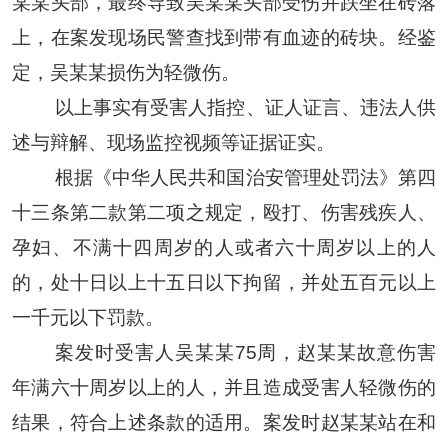
某某
头部，最终导致
吴某某
头部受伤并跌坐在砖落
上，在案发现场民警查找到带有血迹的砖块。经鉴
定，
吴某某
损伤为轻微伤。
以上事实有受害人指控、证人证言、违法人供
述与辩解、现场监控视频等证据证实。
根据《中华人民共和国治安管理处罚法》第四
十三条第二款第二项之规定，殴打、伤害残疾人、
孕妇、不满十四周岁的人或者六十周岁以上的人
的，处十日以上十五日以下拘留，并处五百元以上
一千元以下罚款。
案发时受害人
吴某某
75周，
赵某某
故意伤害
年满六十周岁以上的人，并且造成受害人轻微伤的
结果，符合上述条款的适用。案发时
赵某某
站在和