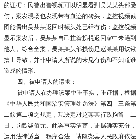
的证据；民警出警视频可以明显看到
吴某某
头部受
伤，案发现场也发现带有血迹的砖头，监控视频截
图能看出
吴某某
返回时额头处已经有伤；监控视频
显示案发后，
吴某某
自己拄着拐棍返回家中未遇到
他人。综合全案，
吴某某
头部损伤是
赵某某
用铁锹
攘土导致，并非申请人所说的未见有伤和不知道谁
造成的情形。
四、被申请人的请求：
被申请人在办理该案中重事实，重证据，根据
《中华人民共和国治安管理处罚法》第四十三条第
二款第二项之规定，现决定对
赵某某
行政拘留十二
日，罚款柒佰元。此案事实清楚，证据确实充分，
运用法律适当，程序合法，请隆尧县人民政府依法