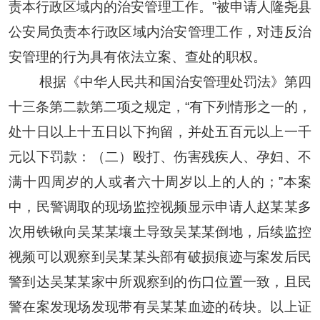
责本行政区域内的治安管理工作。”被申请人隆尧县
公安局负责本行政区域内治安管理工作，对违反治
安管理的行为具有依法立案、查处的职权。
根据
《中华人民共和国治安管理处罚法》第四
十三条第二款第二项之规定，
“有下列情形之一的，
处十日以上十五日以下拘留，并处五百元以上一千
元以下罚款：（二）殴打、伤害残疾人、孕妇、不
满十四周岁的人或者六十周岁以上的人的；”本案
中，民警调取的现场监控视频显示申请人
赵某某
多
次用铁锹向
吴某某
壤土导致
吴某某
倒地，后续监控
视频可以观察到
吴某某
头部有破损痕迹与案发后民
警到达
吴某某
家中所观察到的伤口位置一致，且民
警在案发现场发现
带有
吴某某
血迹的砖块。以上证