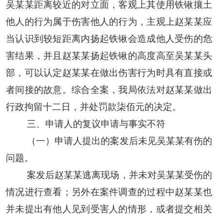
吴某某
距离较近的对立面，客观上其使用铁锹攘土
他人的行为属于伤害他人的行为，主观上
赵某某
应
当认识到较短距离内扬起铁锹会造成他人受伤的危
害结果，并且
赵某某
扬起铁锹的高度高至
吴某某
头
部，可以认定
赵某某
在做出伤害行为时具有直接或
者间接的故意。综合全案，我局依法对
赵某某
做出
行政拘留十二日，并处罚款柒佰元的决定。
三、申请人的复议申请与事实不符
（一）申请人提出的案发后未见
吴某某
有伤的
问题。
案发后
赵某某
逃离现场，并未对
吴某某
受伤的
情况进行查看；另外在案件调查的过程中
赵某某
也
并未提出有他人见到受害人的情形，或者提交相关