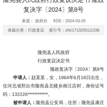
复决字〔2024〕第8号
来源： 政府办
时间：2024-03-25
体裁分类：行政复议 索引号：zfb/1713255111338
隆尧县人民政府
行政复议决定书
隆政复
决字〔
2024〕第
8
号
申请人：
赵某某
，女，
1964年6月18日出生，
住河北省邢台市隆尧县北楼乡南汪店村，身份证号
码：132226
************
。
被申请人：
隆尧县公安局，住所：
隆尧县康庄