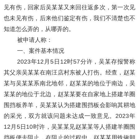
见有伤，回家后
吴某某
又来回往返多次，第一次见
也未见有伤，后来他们鉴定有伤，我们不清楚也不
知道怎么弄的，从哪弄的。
被申请人称：
一、案件基本情况
2023年12月5日12时57分许，吴
某
存报警称
其父亲
吴某某
在南汪店村东被人打伤。经查，
赵某
某
与
吴某某
系南北地邻，
赵某某
的地位于南边，
吴
某某
的地位于北边，
赵某某
要在自家地上搭建羊圈
围挡板养羊，
吴某某
认为搭建围挡板会影响其耕地
的采光，双方就该问题未达成一致意见。
2023年
12月5日10时许，
吴某某
见
赵某某
等人搭建羊圈围
挡板便去阻止，在阻止的过程中，
赵某某
用铁锹朝