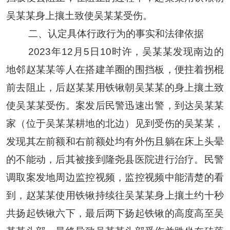
吴某某
身上攘土致使
吴某某
受伤。
二、认定具体行政行为的事实和法律依据
2023年12月5日10时许，
吴某某
发现南边的
地邻
赵某某
等人在搭建羊圈的围挡板，便拄着拐棍
前去阻止，后
赵某某
用铁锹朝
吴某某
的身上攘土致
使
吴某某
受伤。案发后民警迅速出警，到达
吴某某
家（位于
吴某某
耕地的北边）见到受伤的
吴某某
，
发现其左前额和右前额处均有外伤且躺在床上头晕
的不能动，后其被接到隆尧县医院进行治疗。民警
调取案发地周边监控视频，监控视频中能清楚的看
到，
赵某某
使用铁锹持续往
吴某某
身上攘土约十秒
共扬起铁锹六下，最后两下扬起铁锹的高度高至
吴