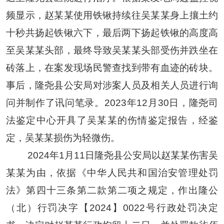
频
显示
，
赵某某
使用铁锹持续往
吴某某
身上攘土约
十秒共扬起铁锹六下，最后两下扬起铁锹的高度高
至
吴某某
头部，最终导致
吴某某
头部受伤并跌坐在
砖落上，在案发现场民警查找到带有血迹的砖块。
事后，隆尧县公安局对涉案人员及相关人员进行询
问并制作了讯问笔录。
2023年12月30日，隆尧司
法鉴定中心开具了
吴某某
的伤情鉴定报告，
经鉴
定，
吴某某
损伤为轻微伤。
2024年
1月
11
日
隆尧县公安局以
赵某某
伤害
吴
某某
为由，
依据
《中华人民共和国治安管理处罚
法》第四十三条第二款第二项之规定，作出隆公
（北）行罚决字【
2024】0022号行政处罚决定