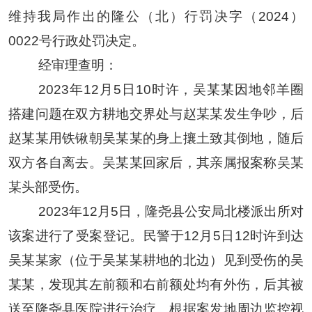
维持我局作出的隆公（北）行罚决字（
2024）
0022号行政处罚决定。
经审理查明：
2023年12月5日10时许，
吴某某
因地邻羊圈
搭建问题在双方耕地交界处与
赵某某
发生争吵
，后
赵某某
用铁锹朝
吴某某
的身上攘土
致其倒地，随后
双方各自离去。
吴某某
回家后，其亲属报案称
吴某
某
头部受伤。
2023年12月5日，隆尧县公安局北楼派出所对
该案进行了受案登记。
民警于
12月5日12时许到达
吴某某
家（位于
吴某某
耕地的北边）见到受伤的
吴
某某
，发现其左前额和右前额处均有外伤，后其被
送至
隆尧县医院进行治疗。
根据
案发地周边监控视