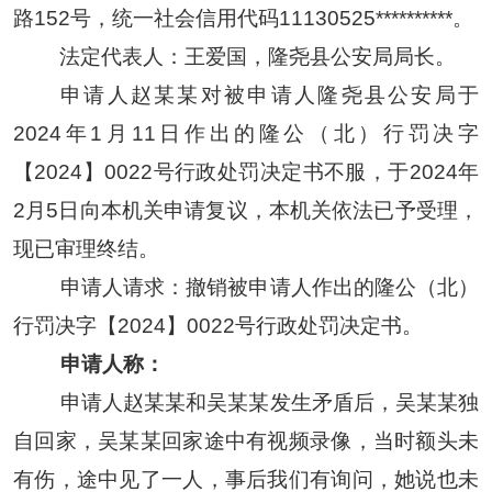
路
152
号，统一社会信用代码
11130525
**********
。
法定代表人：王爱国，隆尧县公安局局长。
申请人
赵某某
对被申请人隆尧县公安局于
2024年1月11日作出的隆公（北）行罚决字
【2024】0022号行政处罚决定书不服，于2024年
2月5日向本机关申
请复议，本机关依法已予受理，
现已审理终结。
申请人请求：撤销被申请人作出的隆公（北）
行罚决字【
2024】0022号行政处罚决定书。
申请人称：
申请人
赵某某
和
吴某某
发生矛盾后，
吴某某
独
自回家，
吴某某
回家途中有视频录像，当时额头未
有伤，途中见了一人，事后我们有询问，她说也未