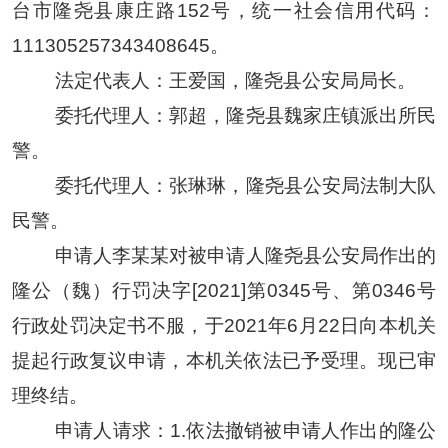
台市隆尧县康庄路
152号，统一社会信用代码：
111305257343408645。
法定代表人：王爱国，隆尧县公安局局长。
委托代理人：郭超，隆尧县魏家庄镇派出所民
警。
委托代理人：张琳琳，隆尧县公安局法制大队
民警。
申请人
李某某
对被申请人
隆尧县公安局作出的
隆公（魏）行罚决字
[2021]第0345号、第0346号
行政处罚决定书
不服，于
2021
年
6
月
22
日向本机关
提起行政复议申请，本机关依法已予受理。现已审
理终结。
申请人请求：
1.依法撤销被申请人作出的隆公