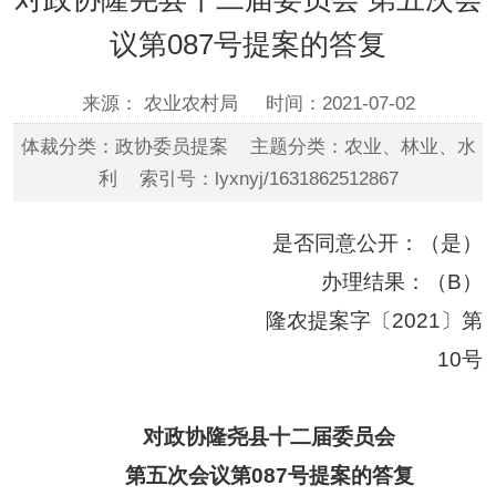
议第087号提案的答复
来源： 农业农村局
时间：2021-07-02
体裁分类：政协委员提案 主题分类：农业、林业、水
利 索引号：lyxnyj/1631862512867
是否同意公开：
（是）
办理结果：（
B）
隆农
提案
字〔
20
21
〕
第
10
号
对政协隆尧县十二届委员会
第五次会议第
087号提案的答复