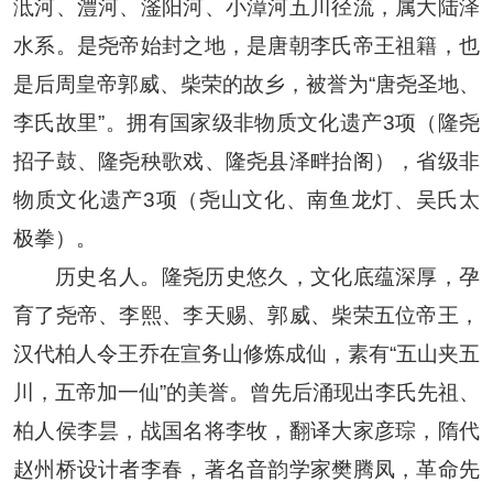
泜河、澧河、滏阳河、小漳河五川径流，属大陆泽
水系。是尧帝始封之地，是唐朝李氏帝王祖籍，也
是后周皇帝郭威、柴荣的故乡，被誉为“唐尧圣地、
李氏故里”。拥有国家级非物质文化遗产3项（隆尧
招子鼓、隆尧秧歌戏、隆尧县泽畔抬阁），省级非
物质文化遗产3项（尧山文化、南鱼龙灯、吴氏太
极拳）。
历史名人。隆尧历史悠久，文化底蕴深厚，孕
育了尧帝、李熙、李天赐、郭威、柴荣五位帝王，
汉代柏人令王乔在宣务山修炼成仙，素有“五山夹五
川，五帝加一仙”的美誉。曾先后涌现出李氏先祖、
柏人侯李昙，战国名将李牧，翻译大家彦琮，隋代
赵州桥设计者李春，著名音韵学家樊腾凤，革命先