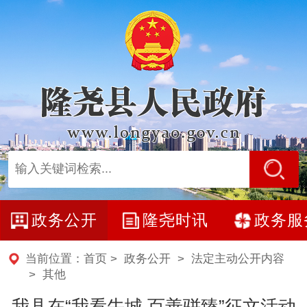
政务公开
隆尧时讯
政务服
当前位置：
首页
>
政务公开
>
法定主动公开内容
>
其他
我县在“我看牛城 百善骈臻”征文活动