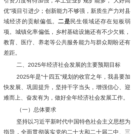
引资力度有待加强，
本土企业扩规扩能多，
“
大好高
优
”
项目引进少；创新能力不够强
，新质生产力
对县
域经济的贡献
偏低
。
二
是
民生领域还存在短板弱
项。城镇化率偏低，乡村基础设施还有不少欠账，
教育、医疗、养老等公共服务能力与群众期盼还有
差距。
二、
2025
年经济社会发展的主要预期目标
2025
年是
“
十四五
”
规划的收官之年，我县
要
加
快发展、巩固提升
，
坚持干字当头，增强信心、迎
难而上、奋发有为，做好全年经济
社会发展
工作
。
（一）总体要求
坚持以习近平新时代中国特色社会主义思想为
指导，全面贯彻落实党的二十大和二十届二中
、三