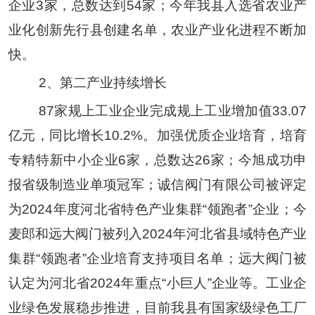
企业
3
家，总数达到
54
家；今年我县入选省农业产
业化创新先行县创建名单，农业产业化进程
不断
加
快。
2
、第二产业持续增长
87
家规上工业企业完成规上工业增加值
33.
07
亿元，同比增长
10.2%
。加强优质企业培育，培育
专精特新中小企业
6
家，总数达
26
家；今旭成功申
报省级制造业单项冠军
；
诚信阀门有限公司被评定
为
2024
年度河北省特色产业集群
“
领跑者
”
企业
；
今
麦郎和远大阀门被列入
2024
年河北省县域特色产业
集群
“
领跑者
”
企业培育支持项目名单
；
远大阀门被
认定为河北省
2024
年重点
“
小巨人
”
企业
等。工业企
业绿色发展稳步推进，目前我县有国家级绿色工厂