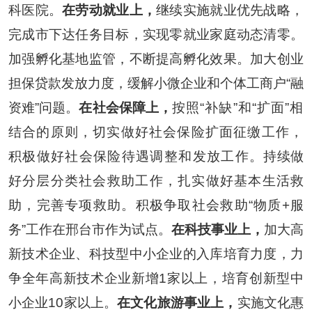
科医院。
在劳动就业上，
继续实施就业优先战略，
完成市下达任务目标，实现零就业家庭动态清零。
加强孵化基地监管，不断提高孵化效果。
加大创业
担保贷款发放力度，缓解小微企业和个体工商户
“融
资难”问题。
在社会保障上，
按照
“
补缺
”
和
“
扩面
”
相
结合的原则，切实做好社会保险扩面征缴工作
，
积极做好社会保险待遇调整和发放工作
。
持续做
好分层分类社会救助工作，扎实做好基本生活救
助，完善专项救助。积极争取社会救助
“物质+服
务”工作在邢台市作为试点
。
在科技事业上，
加大高
新技术企业、科技型中小企业的入库培育力度，
力
争全年高新技术企业新增
1家以上，
培育创新型中
小企业
1
0
家以上。
在文化
旅游
事业上，
实施文化惠