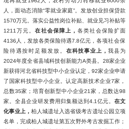
现再就业
1962
人，农村劳动力转移就业
6000
余
人，面动态消除
“
零就业家庭
”
。发放创业担保贷款
1
570
万元。落实公益性岗位补贴、就业见习补贴等
12
11
万元。
在社会保障上，
各类社会保险扩面
4136
人，发放各类保险待遇
7.8
亿
元
，
各项社会保
险待遇按时足额发放。
在科技事业上，
我县为
2024
年度全省县域科技创新能力
A
类县。
28
家企业
新获得河北省科技型中小企业认定，
92
家企业申请
了国家科技型中小企业。
认定高新技术企业
7
家，
总数
35
家
；
培育创新型中小企业
21
家，总数达
98
家。全县企业研发费用归集额达到
4.1
亿元
。
在文
化事业上，
柏人城遗址入选省级考古遗址公园立项
名单，完成柏人城遗址第五次野外考古发掘工作；