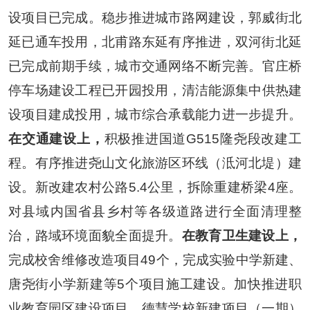
设项目已完成
。稳步推进城市路网建设，
郭威街北
延已通车投用，北甫路东延有序推进，双河街北延
已完成前期手续，
城市交通网络
不断
完善
。官庄桥
停车场建设工程已
开园
投用，清洁能源集中供热建
设项目建成投用
，城市综合承载能力
进一步
提升
。
在交通建设上，
积极推进国道
G515
隆尧段改建工
程。有序推进尧山文化旅游区环线（泜河北堤）建
设
。
新改建农村公路
5.4
公里，拆除重建桥梁
4
座
。
对县域内国省县乡村等各级道路进行全面清理整
治，
路域环境面貌
全面提升。
在教育卫生建设上，
完成校舍维修改造项目
49
个
，
完成实验中学新建、
唐尧街小学新建
等
5
个项目施工建设。加快推进职
业教育园区建设项目、德慧学校新建项目（一期）