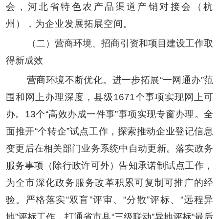
会，河北省特色农产品渠道产销对接会（杭
州），为企业发展拓展空间。
（二）营商环境、招商引资和项目建设工作取
得新成效
营商环境不断优化。进一步拓展
“
一网通办
”
范
围和网上办理深度，县级
1671
个事项实现网上可
办。
13
个
“
高效办成一件事
”
事项实现专窗办理。全
面推开
“
个转企
”
试点工作，探索推动企业登记信息
变更后在相关部门业务系统中自动更新。落实政务
服务事项（除行政许可外）告知承诺制试点工作，
为全市深化政务服务改革积累可复制可推广的经
验。严格落实
“
双盲
”
评审、
“
分散
”
评标、
“
远程异
地
”
评标工作，打通省市县
“
三级联动
”
异地评标
“最后