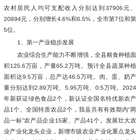
农村居民人均可支配收入分别达到
37906
元、
20894
元，分别增长
4.6
%
和
6.5
%
，全市第
7
位和第
5
位。
1
、第一产业稳步发展
农业综合生产能力不断增强，全县粮食种植面
积
125.6
万亩，产量
65.2
万吨。预计全县蔬菜种植
面积达
9.5
万亩，总产达
46.5
万吨。肉、蛋、奶产
量分别达到
2.89
万吨、
5.95
万吨、
0.5
万吨。
2024
年新获证绿色食品
2
个，新认证全国名特优新农产
品
1
个、全国特质农品
2
个，我县共有有效期内
“
两
品一标
”
农产品企业
15
家、产品
41
个。发展壮大农
业产业化龙头企业，新增市级农业产业化重点龙头