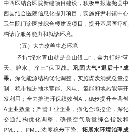
中西医结合医院新建项目建设，积极申报隆尧县中
西县结合医院信息化提升项目，实施好
尹村镇中心
卫生院门诊医技综合楼建设项目
，
提升基层医疗机
构诊疗服务能力和就诊环境。
（五）大力改善生态环境
坚持
“
绿水青山就是金山银山
”
，全力打好
“
蓝
天、碧水、净土
”
保卫战。
巩固大气
“退后十”成
果
。
深化能源结构优化调整
，
实施煤炭消费总量控
制，稳步推进抽水蓄能、风电、氢能和地热能等开
发利用
；
全力推进环保绩效创
A
，
稳步提升全
县
创
A
企业数量
；
严管工业企业，强化
全域控尘，
深化
交通结构优化调整，确保空气质量综合指数和
PM
、
PM
浓度稳步下降。
拓展水环境治理成