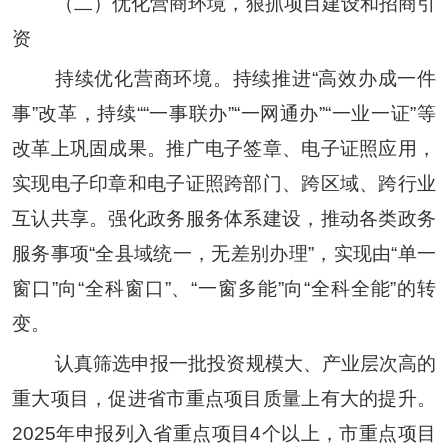
（二）优化营商环境，狠抓项目建设和招商引
资
持续优化营商环境。
持续推进
“高效办成一件
事”改革，
持续
“
“
一事联办
”“
一网通办
”“
一业一证
”
等
改革上巩固成果。
推广电子签章、电子证照应用，
实现电子印章和电子证照跨部门、跨区域、跨行业
互认共享
。强化政务服务体系建设，推动各类政务
服务事项
“
全县域统一，无差别办理
”
，实现由
“
单一
窗口
”
向
“
全科窗口
”
、
“
一窗多能
”
向
“
全科全能
”
的转
变。
认真筛选申报一批投资规模大、产业层次高的
重大项目，促进省市重点项目质量上有大的提升。
2025
年申报列入省重点项目
4
个以上，市重点项目