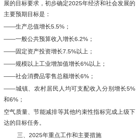
展的目标要求，初步确定
2025
年经济和社会发展的
主要预期目标是：
——
生产总值增长
5.5
%
；
——
一般公共预算收入增长
6.2
%
；
——
固定资产投资增长
7.5
%
以上
；
——
规模以上工业增加值增长
6
%
以上
；
——
社会消费品零售总额增长
6
%
；
——
城镇、农村居民人均可支配收入分别增长
5
%
和
6
%
；
空气质量、节能减排等其他约束性指标完成上级下
达的目标任务。
三、
2025
年重点工作和主要措施