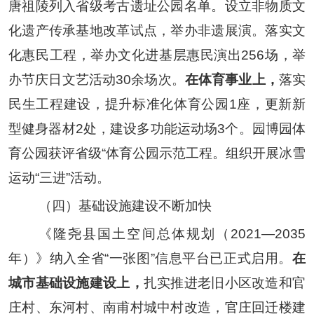
唐祖陵
列入省级考古遗址公园名单。设立非物质文
化遗产传承基地改革试点，举办非遗展演。落实文
化惠民工程，举办文化进基层惠民演出
256
场，举
办节庆日文艺活动
30
余场次。
在体育事业上，
落实
民生工程建设，提升标准化体育公园
1
座，更新新
型健身器材
2
处，建设多功能运动场
3
个。园博园体
育公园获评省级
“
体育公园示范工程。组织开展冰雪
运动
“
三进
”
活动。
（四）基础设施建设不断加快
《隆尧县国土空间总体规划（
2021
—
2035
年）》纳入全省
“一张图”信息平台已正式启用。
在
城市基础设施建设上，
扎实推进老旧小区改造和
官
庄村、
东河村、南甫村城中村改造
，官庄回迁楼建