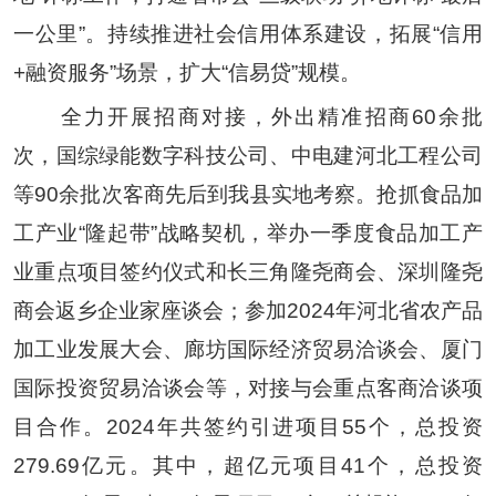
一公里”。持续推进社会信用体系建设，拓展
“
信用
+
融资服务
”
场景，扩大
“
信易贷
”
规模。
全力开展招商对接
，
外出精准招商
60
余批
次，国综绿能数字科技公司、中电建河北工程公司
等
90
余批次客商先后到我县实地考察。抢抓食品加
工产业
“
隆起带
”
战略契机，举办一季度食品加工产
业重点项目签约仪式和长三角隆尧商会、深圳隆尧
商会返乡企业家座谈会；参加
2024
年河北省农产品
加工业发展大会、廊坊国际经济贸易洽谈会、
厦门
国际投资贸易洽谈会
等，对接与会重点客商洽谈项
目合作
。
2024
年
共签约引进项目
55
个，总投资
279.69
亿元。其中，超亿元项目
41
个
，
总投资