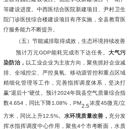
等
建设进度。
中西医结合医院新建项目、尹村卫生
院门诊医技综合楼建设项目有序实施，
全县
教育
医
疗服务能力不断提升。
（五）节能减排取得成效，生态环境持续改善
预计万元
GDP
能耗完成市下达任务。
大气污
染防治，
以工业企业为主攻方向，聚焦
抓好
企业减
排、全域控尘
、
严控臭氧
、
移动源管控
和
重点区域
精细化管理
等工作，完善指挥调度体系，
坚决打
赢
“
退后十
”
硬仗
。预计
202
4
年我县空气质量综合指
数
4.654
，同比
下降
1.08
%
，
PM
浓度
45
微克
/
立
2.5
方米，同比
上升
12.5
%
。
水环境质量改善，
充分发
挥水指挥调度中心作用，
聚焦
4
个市考断面，水质