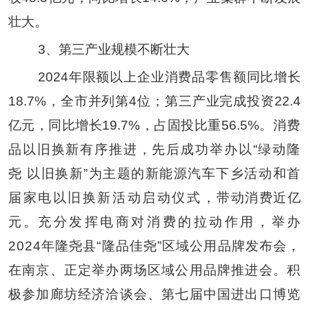
壮大。
3
、第三产业规模不断壮大
2024
年
限额以上企业消费品零售额同比增长
18.7
%
，全市并列第
4
位
；第三产业完成投资
22.4
亿元，同比增长
19.7
%
，占固投比重
56.5
%
。
消费
品以旧换新有序推进，先后成功举办以
“
绿动隆
尧
以旧换新
”
为主题的新能源汽车下乡活动和首
届家电以旧换新活动启动仪式，
带动消费近亿
元。
充分发挥电商对消费的拉动作用，举办
2024
年隆尧县
“
隆品佳尧
”
区域公用品牌发布会，
在南京、正定举办两场区域公用品牌推进会。积
极参加廊坊经济洽谈会、第七届中国进出口博览