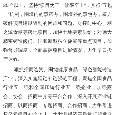
35
个以上。坚持
“
项目为王、效率至上
”
，实行
“
五包
一
”
机制，围墙内的事帮办，围墙外的事包办，着力
破解项目建设遇到的困难和问题。对授时中心、糖
之源食糖等落地项目，加快土地要素供给；对远大
精密铸造阀门、国顺新型独立储能等重点项目，加
强督导调度，全面掌握项目进展情况，力争早日投
产达效。
狠抓招商选资。围绕健康食品、绿色智能铸造
产业，
深入实施延链补链强链工程，
聚焦全国食品
行业五十强和全国压铸行业五十强企业，
加强
商
会、协会
、招商中介
等平台
合作
，深入开展产业链
招商、以商招商、专题招商、合作招商，力争引进
超亿元项目
40
个
以上，
为我县经济高质量赶超发展