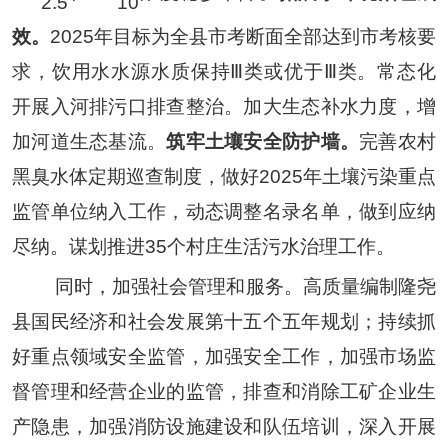
2.5
10
效。
2
025
年目标为全县市考断面全部达到市考核要
求，饮用水水源水质保持
Ⅲ类或优于Ⅲ类。常态化
开展入河排污口排查整治。加大生态补水力度，增
加河道生态基流。
筑牢土壤安全防护墙。
完善农村
黑臭水体定期巡查制度，
做好
2025
年土壤污染重点
监管单位纳入工作，动态调整名录名单，做到应纳
尽纳。
谋划推进
35
个村庄生活污水治理
工作。
同时，加强社会管理和服务。
高质量编制隆尧
县国民经济和社会发展第十五个五年规划；
持续抓
好重点领域安全监管，加强安全工作
，
加强市场监
督管理和经营企业的监管，排查和消除工矿企业生
产隐患，加强消防设施建设和队伍培训，深入开展