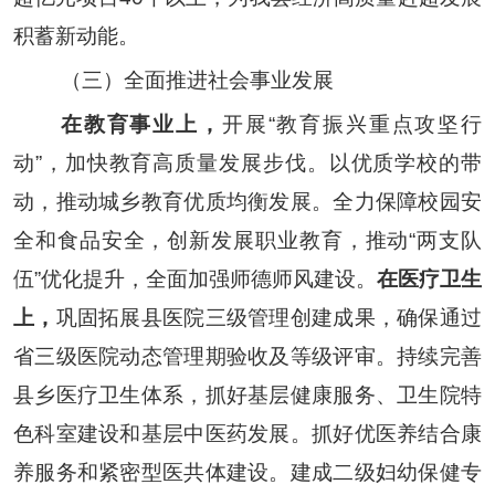
积蓄新动能。
（三）全面推进社会事业发展
在教育事业上，
开展
“
教育振兴重点攻坚行
动
”，
加快教育高质量发展步伐
。以
优质学校的带
动，推动城乡教育优质均衡发展。全力保障校园安
全
和
食品安全
，
创新发展职业教育
，
推动
“
两支队
伍
”
优化提升
，
全面加强师德师风建设
。
在医疗卫生
上，
巩固拓展县医院三级管理创建成果，
确保通过
省三级医院动态管理期验收及等级评审。
持续完善
县乡医疗卫生体系
，抓好基层健康服务、卫生院特
色科室建设和基层中医药发展
。
抓好优医养结合康
养服务和紧密型医共体建设。建成二级妇幼保健专