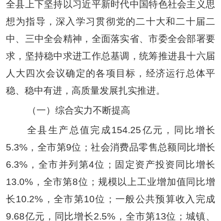
全县上下坚持以习近平新时代中国特色社会主义思
想为指导，深入学习贯彻党的二十大和二十届二
中、三中全会精神，全面落实省、市委全会部署要
求，坚持稳中求进工作总基调，统筹推进县十六届
人大四次会议确定的各项目标，经济运行总体平
稳、稳中有进，高质量发展扎实推进。
（一）综合实力不断提高
全县生产总值完成
154.25
亿元，同比增长
5.3
%
，全市第
9
位
；社会消费品零售总额同比增长
6.3
%
，全市并列第
4
位
；固定资产投资同比增长
13.0
%
，全市第
8
位
；规模以上工业增加值同比增
长
10.2
%
，全市第
10
位；
一般公共预算收入完成
9.68
亿元，同比增长
2.5
%
，全市第
13
位；
城镇、