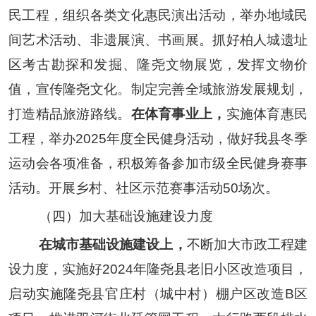
民工程，
组织各类文化
惠民演出
活动
，
举办地域民
间艺术活动、非遗展演、书画展。
抓好柏人城遗址
区考古勘探和发掘、隆尧文物展览，发挥文物价
值，宣传隆尧文化。制定完善全域旅游发展规划，
打造精品旅游路线。
在体育事业上，
实施体育惠民
工程，
举办
2025
年度全民健身活动，做好我县冬季
运动会各项准备，积极筹备参加市级全民健身赛事
活动。开展乡村、社区示范赛事活动
50
场次。
（四）加大基础设施建设力度
在城市基础设施建设上，
不断加大市政工程建
设力度，实施好
2024
年隆尧县老旧小区改造项目，
启动实施隆尧县官庄村（城中村）棚户区改造
B
区