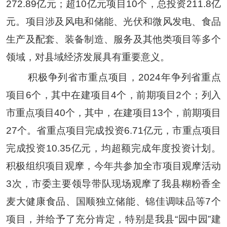
272.89
亿元；超
10
亿元项目
10
个
，
总投资
211.8
亿
元。项目涉及风电和储能、光伏和微风发电、食品
生产及配套、装备制造、服务及其他类项目
等
多个
领域，对县域经济发展具有重要意义。
积极争列省市重点项目，
2024
年争列省重点
项目
6
个，其中在建项目
4
个，前期项目
2
个；列入
市重点项目
40
个，其中，在建项目
13
个，前期项目
27
个。省重点项目完成投资
6.71
亿元，市重点项目
完成投资
10.35
亿元，均超额完成年度投资计划。
积极组织项目观摩，今年共参加全市项目观摩活动
3
次，市委主要领导带队现场观摩了我县糊粉香全
麦大健康食品、国顺独立储能、锦佳调味品等
7
个
项目，并给予了充分肯定，特别是我县
“
园中园
”
建