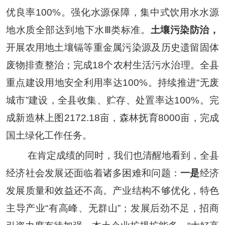
优良率
100%
。强化水源保障，集中式饮用水水源
地水质
全部
达到地下水
Ⅲ
类标准
。
土壤污染防治，
开展农用地土壤镉等重金属污染源及历史遗留固体
废物排查整治
；
完成
18
个农村生活污水治理。
全
县
重点建设用地安全利用率达
100%
。持续推进
“
无废
城市
”
建设，全
县收集、贮存、处置率达
100%
。
完
成
新
造林
上图
2172.18
亩，森林抚育
8
000
亩，
完成
国土绿化工作任务。
在肯定成绩的同时，我们也清醒地看到，全县
经济社会发展还面临着诸多困难和问题：
一是
经济
发展质量和效益还不高。产业结构不够优化
，
特色
主导
产业
“
有高峰、无群山
”；发展后劲不足，招商