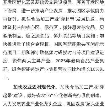
开发区孵化器及基础设施建设项目
、完善
开发区地
下管网
，
进一步推动产业发展
，
推动园区承载能力
再提升。
抓住
食品加工产业
“
隆起带
”发展机遇，构
建隆起带的核心区、示范区，抓好
思麦尔食品
、
贝
淼纸制品
、
糖之源食品
、
鲜邦食品
等项目实施
；加
快推进量子镁合金模板、国顺智慧能源共享储能示
范项目二期
和
郭守敬低频时码授时台等项目建设进
度
。
聚焦两大主导产业
，
2025
年
健康
食品产业集
群
、
绿色
智能铸造
产业集群营收同比
均
增长
10
%
以
上。
加快农业农村现代化。
加快食品加工
产业
“
隆
起带
”
建设，做好省农业产业化创新先行县的创建。
大力发展农业产业化龙头企业，巩固发展
“
龙头企业