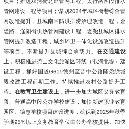
项目；推进
双河街北延管网工程、太行路西段排水
管网建设工程等项目；谋划
2024
年城区街巷综合管
网改造
提升，县城南区防洪排涝治理改造工程，金
隆路、滏阳街供热管网建设工程，隆尧县城区排水
管网提升改造工程，城乡环卫一体化设施改造提升
等项目。
不断提升县城综合承载力。
在交通建设
上，
积极推进尧山文化旅游区环线（泜河北堤）建
设工程
，抓好国道
G619
德州至晋中公路隆尧绕城
段改建工程前期工作
。持续推进农村公路提升工
程。
在教育卫生建设上，
进一步加大城区义务教育
段、普通高中段公办学校建设，加快新建职业教育
园区、德慧学校项目建设进度，确保到
2025
年秋季
学期
95%
以上义务教育学位由公办学校提供。
加快