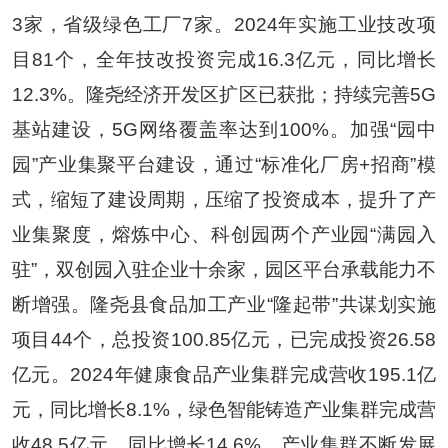
3
家，省级绿色工厂
7
家。
2024
年
实施工业技改项
目
81
个，全年技改投资完成
16.3
亿元，同比增长
12.3
%
。
隆尧经济开发区扩区已获批；
持续完善
5G
基站建设，
5
G
网络覆盖率达到
100%
。
加强
“
园中
园
”
产业集聚平台建设，通过
“
标准化厂房
+
招商
”
模
式，缩短了建设周期，压缩了投资成本，提升了产
业集聚度
，
熔炼中心、科创园两个产业园
“
满园入
驻
”
，
双创园入驻企业十余家，
园区平台承载能力不
断增强。隆尧县食品加工产业
“
隆起带
”
共谋划实施
项目
44
个，总投资
100.85
亿元，已完成投资
2
6.58
亿元。
2024
年健康食品产业集群完成营收
195.1
亿
元，同比增长
8.1
%
，绿色智能铸造产业集群完成营
收
48.5
亿元，同比增长
14.6
%
，产业集群
不断
发展