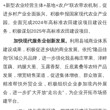
+
新型农业经营主体
+
基地
+
农户
”
联农带农机制，促
进乡村产业全面振兴。积极申报国家现代农业产业
园。全面完成
2024
年高标准农田建设项目建设任
务，积极谋划
2025
年高标准农田建设项目。
加快现代服务业创新发展。
利用县域商业体系
建设成果，积极促进乡镇的商业发展。依托
“隆品佳
尧”区域公共品牌，进一步强化我县
梅庄苹果、泽畔
莲藕、鸡腿大葱、玉露香梨
、丘底素叠等农特产品
发展，增宽销售渠道，促进集体增收、群众致富。
精准帮扶外贸企业，积极组织企业参加境内外展
会，进一步扩大开放
“
走出去
”
，为企业开拓市场搭
建平台。