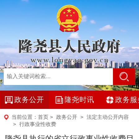
政务公开
隆尧时讯
政务服
当前位置：
首页
>
政务公开
>
法定主动公开内容
>
行政事业性收费
​隆尧县执行的省立行政事业性收费目