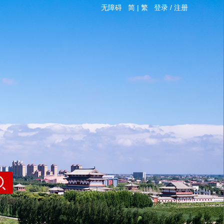
无障碍
简
|
繁
登录
/
注册