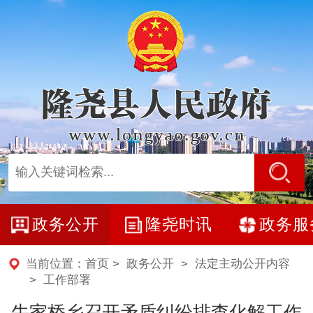
政务公开
隆尧时讯
政务服
当前位置：
首页
>
政务公开
>
法定主动公开内容
>
工作部署
牛家桥乡召开矛盾纠纷排查化解工作