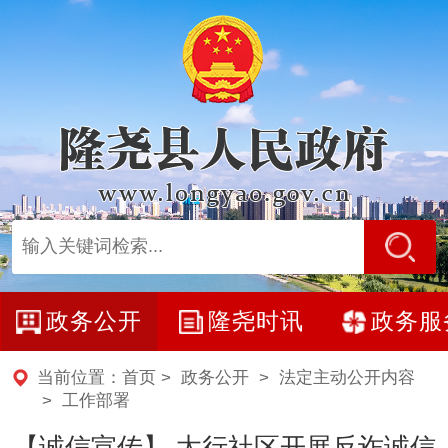
政务公开
隆尧时讯
政务服
当前位置：
首页
>
政务公开
>
法定主动公开内容
>
工作部署
【诚信宣传】 太行社区开展反诈诚信