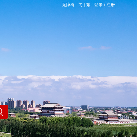
无障碍
简
|
繁
登录
/
注册