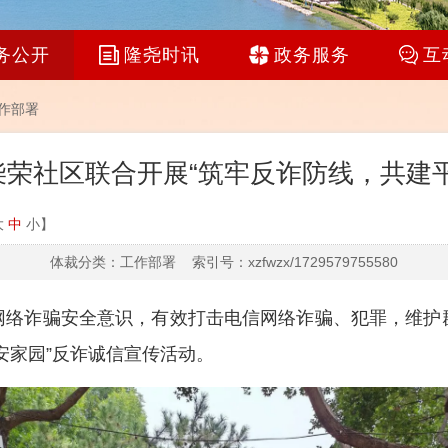
务公开
隆尧时讯
政务服务
互
作部署
荣社区联合开展“筑牢反诈防线，共建
大
中
小
】
体裁分类：工作部署 索引号：xzfwzx/1729579755580
网络诈骗安全意识，有效打击电信网络诈骗、犯罪，维护
安家园”反诈诚信宣传活动。