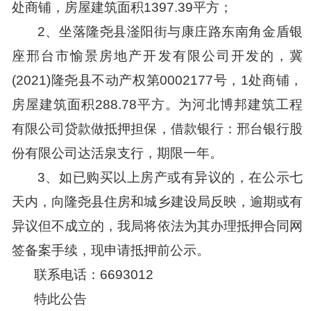
处商铺，房屋建筑面积1397.39平方；
2、
坐落隆尧县滏阳街与康庄路东南角金盾银
座
邢台市愉景房地产开发有限公司
开发的，
冀
(2021)隆尧县不动产权
第
0002177
号，
1
处商铺
，
房屋建筑面积
288.78平方。为河北博邦建筑工程
有限公司贷款做抵押担保，借款银行：
邢台银行股
份有限公司
达活泉
支行
，
期限
一
年。
3、
如已购买以上房产或有异议的，在公示七
天内，向隆尧县住房和城乡建设局反映，逾期或有
异议但不成立的，我局将依法为其办理抵押合同网
签备案手续，现申请抵押前公示。
联系电话：
6693012
特此
公告