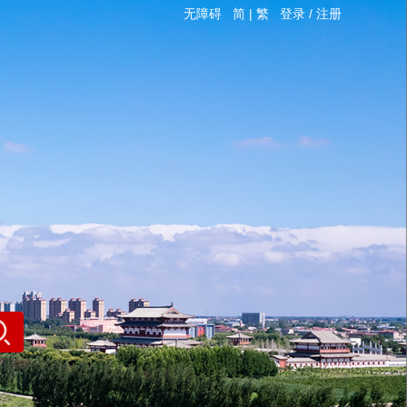
无障碍
简
|
繁
登录
/
注册