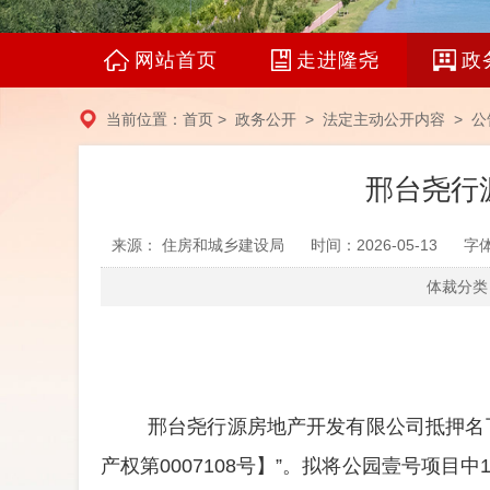
网站首页
走进隆尧
政
当前位置：
首页
>
政务公开
>
法定主动公开内容
>
公
邢台尧行
来源： 住房和城乡建设局
时间：2026-05-13
字
体裁分类：
邢台尧行源房地产开发有限公司
抵押名
产权第0007108号】”。
拟
将公园壹号项目中