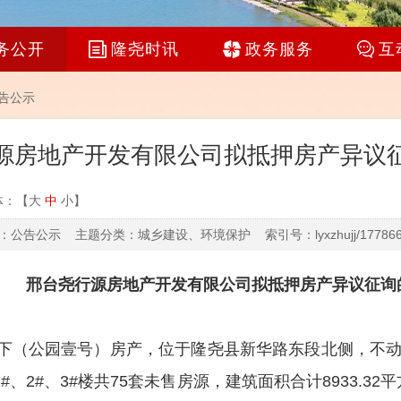
务公开
隆尧时讯
政务服务
互
告公示
源房地产开发有限公司拟抵押房产异议
体：【
大
中
小
】
公告公示 主题分类：城乡建设、环境保护 索引号：lyxzhujj/1778664
邢台尧行源房地产开发有限公司拟抵押房产异议征询
下
（
公园壹号
）
房产
，位于隆尧县新华路东段北侧，
不
1#、2#、3
#
楼
共
75套未售房源
，
建筑面积合计
8933.