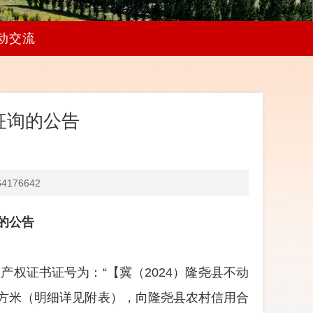
动交流
征询的公告
176642
的公告
动产权证书证号为：
“【冀（2024）隆尧县不动
32平方米（明细详见附表），
向隆尧县农村信用合