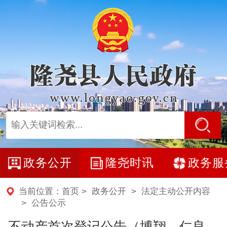
政务公开
隆尧时讯
政务服
当前位置：
首页
>
政务公开
>
法定主动公开内容
>
公告公示
不动产首次登记公告（博翔、仁良、