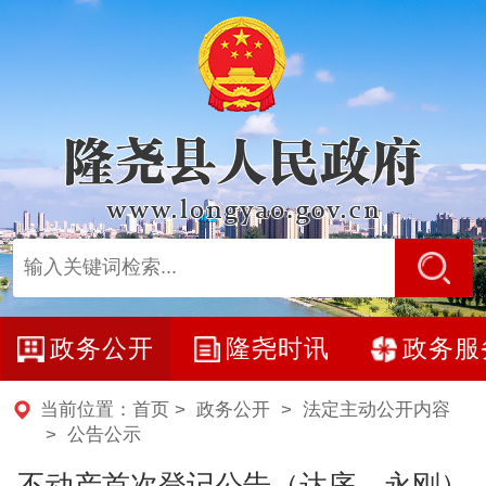
政务公开
隆尧时讯
政务服
当前位置：
首页
>
政务公开
>
法定主动公开内容
>
公告公示
不动产首次登记公告（达序、永刚）