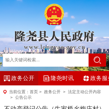
政务公开
隆尧时讯
政务服
当前位置：
首页
>
政务公开
>
法定主动公开内容
>
公告公示
不动产登记公告（牛家桥乡梅庄村）