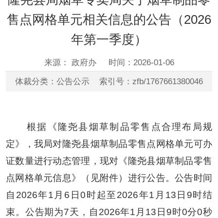
售点网格单元相关信息的公告（2026
年第一季度）
来源： 政府办
时间：2026-01-06
体裁分类：公告公示 索引号：zfb/1767661380046
根据《
隆尧县
烟草制品零售点合理布局规
定》，我局对
隆尧
县烟草制品零售点网格单元可办
证数量进行动态管理，现对《
隆尧
县烟草制品零售
点网格单元信息》（见附件）进行
公告
。公告时间
自
2026
年
1
月
6
日
0
时起至
2026
年
1
月
13
日
9
时结
束。公告期为
7天
，
自
2026
年
1
月
13
日
9时0分0秒