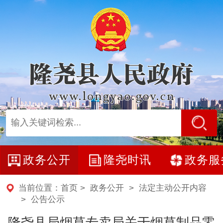
政务公开
隆尧时讯
政务服
当前位置：
首页
>
政务公开
>
法定主动公开内容
>
公告公示
​隆尧县局烟草专卖局关于烟草制品零