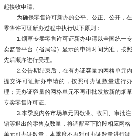
起接收申请。
为确保
零售许可新办的公平、公正、公开
，
在
零售许可证新办过程中执行以下原则：
1.烟草专卖零售许可证新办申请以
全国统一专
卖监管平台（省局端）
显示的申请时间
为准，按照
先后顺序进行受理。
2
.公告期结束后，
在
有办证
容量的
网格
单元
内
提交许可证新办申请的，按照可办
证
数量进行
办
理
；
无
办证容量的
网格
单元
不再审批发放新的烟草
专卖零售许可证
。
3
.本季度内各市场单元因歇业、收回、
审批注
销
等退出的零售点数量，将调配至下
阶段
相应
网格
单元可办证数量，本季度不再对可办证数量进行调