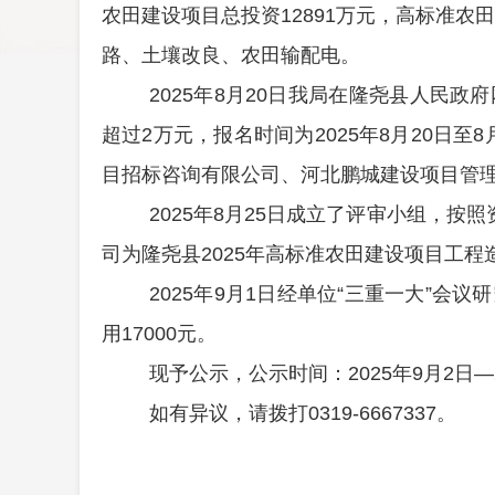
农田建设项目总投资
12891
万元，高标准农田
路、土壤改良、农田输配电。
2025
年
8
月
20
日我局在隆尧县人民政府
超过
2
万元，报名时间为
2025
年
8
月
20
日至
8
目招标咨询有限公司、河北鹏城建设项目管
2025
年
8
月
25
日成立了评审小组，按照
司为隆尧县
2025
年高标准农田建设项目工程
2025
年
9
月
1
日经单位
“
三重一大
”
会议研
用
17000
元。
现予公示，公示时间：
2025
年
9
月
2
日
—
如有异议，请拨打
0319-6667337
。