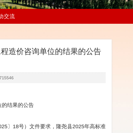
动交流
工程造价咨询单位的结果的公告
15546
位
的
结果的
公
告
025
〕
18
号）文件要求，隆尧县
2025
年高标准