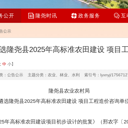
务公开
隆尧时讯
政务服务
互
告公示
选隆尧县2025年高标准农田建设 项目
大
中
小
】
：公告公示 主题分类：农业、林业、水利 索引号：lyxnyj/17567127
隆尧县农业农村局
遴选
隆尧县
2025
年高标准农田建设 项目工程造价咨询单
25
年高标准农田建设项目初步设计的批复》（邢农字〔
2