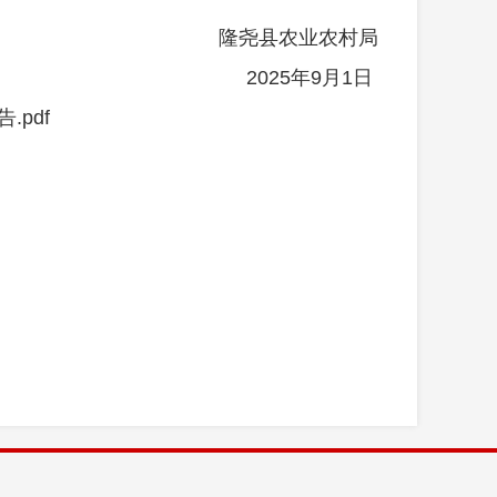
隆尧县农业农村局
2025
年
9
月
1
日
pdf