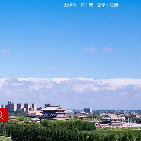
无障碍
简
|
繁
登录
/
注册