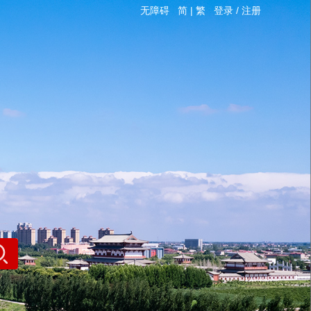
无障碍
简
|
繁
登录
/
注册