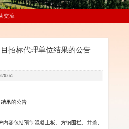
动交流
项目招标代理单位结果的公告
79251
位结果的公告
护
内容包括
预制混凝土板
、
方钢围栏、井盖、