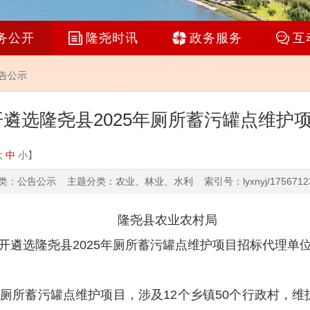
务公开
隆尧时讯
政务服务
互
告公示
开遴选隆尧县2025年厕所蓄污罐点维护
大
中
小
】
：公告公示 主题分类：农业、林业、水利 索引号：lyxnyj/17567123
隆尧县农业农村局
开遴选隆尧县
2025年
厕所蓄污罐点维护项目招标代理单
5年厕所蓄污罐点维护项目，涉及12个乡镇50个行政村，
维