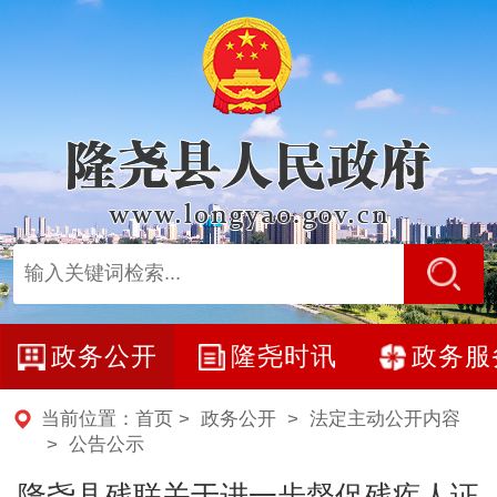
政务公开
隆尧时讯
政务服
当前位置：
首页
>
政务公开
>
法定主动公开内容
>
公告公示
隆尧县残联关于进一步督促残疾人证