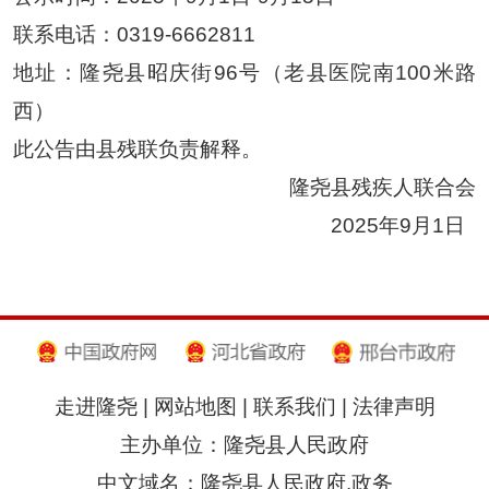
联系电话：
0319-6662811
地址：隆尧县昭庆街
96
号（老县医院南
100
米路
西）
此公告由县残联负责解释。
隆尧县残疾人联合会
2025
年
9
月
1
日
走进隆尧
|
网站地图
|
联系我们
|
法律声明
主办单位：隆尧县人民政府
中文域名：隆尧县人民政府.政务