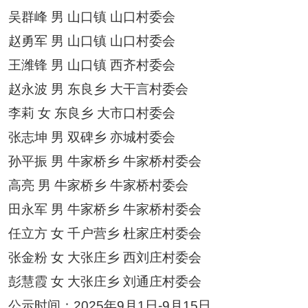
吴群峰
男
山口镇
山口村委会
赵勇军
男
山口镇
山口村委会
王潍锋
男
山口镇
西齐村委会
赵永波
男
东良乡
大干言村委会
李莉
女
东良乡
大市口村委会
张志坤
男
双碑乡
亦城村委会
孙平振
男
牛家桥乡
牛家桥村委会
高亮
男
牛家桥乡
牛家桥村委会
田永军
男
牛家桥乡
牛家桥村委会
任立方
女
千户营乡
杜家庄村委会
张金粉
女
大张庄乡
西刘庄村委会
彭慧霞
女
大张庄乡
刘通庄村委会
公示时间：
2025
年
9
月
1
日
-9
月
15
日