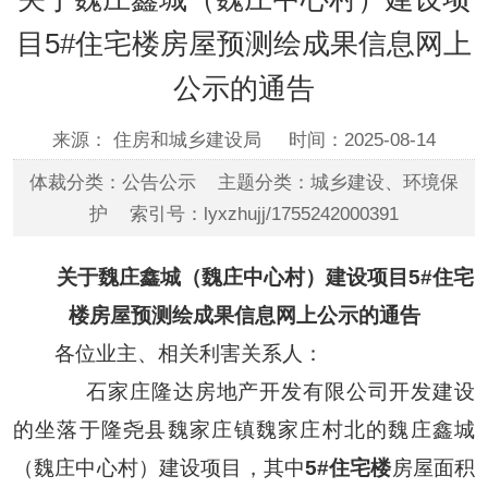
目5#住宅楼房屋预测绘成果信息网上
公示的通告
来源： 住房和城乡建设局
时间：2025-08-14
体裁分类：公告公示 主题分类：城乡建设、环境保
护 索引号：lyxzhujj/1755242000391
关于魏庄鑫城
（魏庄中心村）建设项目
5#
住宅
楼
房屋预测绘成果信息网上公示的通告
各位业主、相关利害关系人：
石家庄隆达房地产开发有限公司开发建设
的坐落于隆尧县魏家庄镇魏家庄村北的魏庄鑫城
（魏庄中心村）建设项目，其
中
5#
住宅
楼
房屋面积