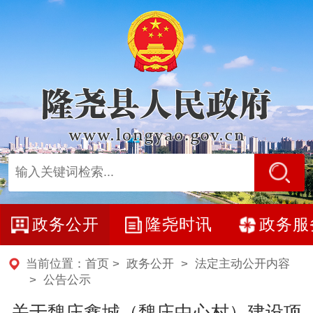
政务公开
隆尧时讯
政务服
当前位置：
首页
>
政务公开
>
法定主动公开内容
>
公告公示
关于魏庄鑫城（魏庄中心村）建设项