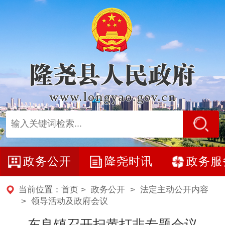
政务公开
隆尧时讯
政务服
当前位置：
首页
>
政务公开
>
法定主动公开内容
>
领导活动及政府会议
东良镇召开扫黄打非专题会议