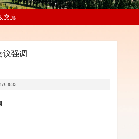
动交流
会议强调
68533
调