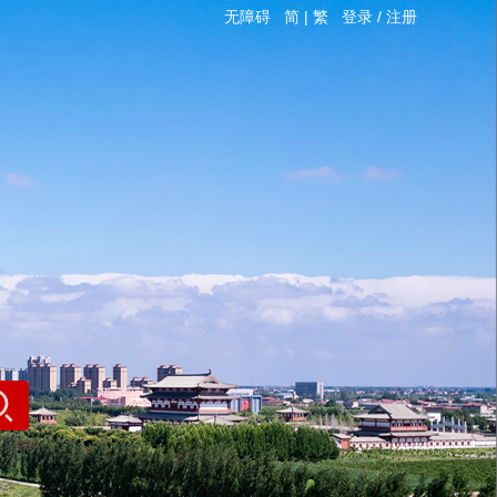
无障碍
简
|
繁
登录
/
注册