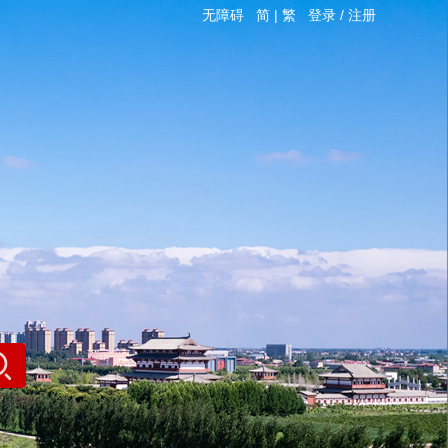
无障碍
简
|
繁
登录
/
注册