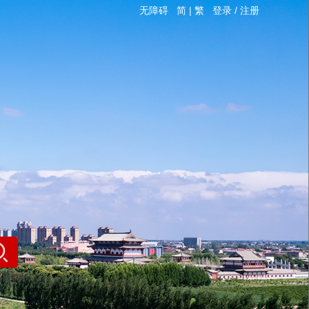
无障碍
简
|
繁
登录
/
注册