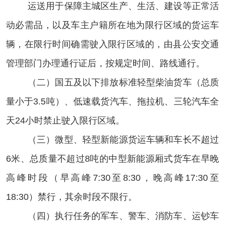
运送用于保障主城区生产、生活、建设等正常活
动必需品，以及车主户籍所在地为限行区域的
货运车
辆
，在限行时间
确需驶入
限行区域
的
，由县公安交通
管理部门
办理通行证
后，按规定时间、路线通行
。
（二）国
五
及以下排放标准轻型柴油货车（总质
量小于
3.5吨）、低速载货汽车、拖拉机、三轮汽车全
天24小时禁止驶入
限行区域
。
（三）
微型、
轻型新能源
货运车辆和
车长不超过
6米、总质量不超过8吨的中型新能源厢式货车
在
早晚
高峰时段（早高峰
7:30至8:30，晚高峰17:30至
18:30）禁行，
其余时段不限行。
（四）执行任务的军车、警车、消防车、运钞车