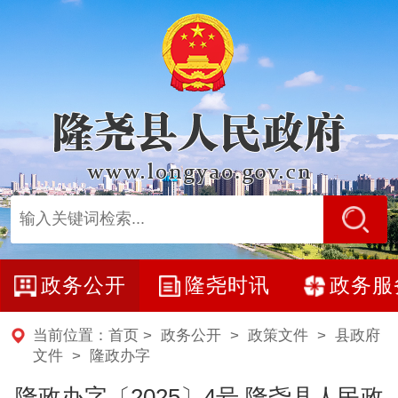
政务公开
隆尧时讯
政务服
当前位置：
首页
>
政务公开
>
政策文件
>
县政府
文件
>
隆政办字
隆政办字〔2025〕4号 ​隆尧县人民政