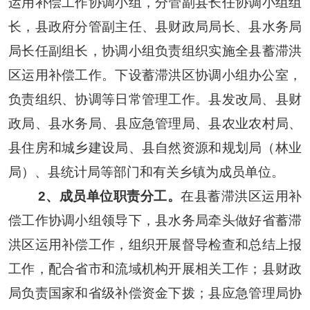
运用补偿工作协调小组，
分管
副
县
长任协调小组组
长，
县
政府
分管
副
主任
、
县财政局局长、
县水务局
局
长任副组长，
协调小组负责组织实施全
县
蓄滞洪
区运用补偿工作。下设蓄滞洪区
协调小组
办公室，
负责组织、协调等日常管理工作。
县发改局、县
财
政
局
、
县水务局
、
县应急管理局
、
县
农业
农村
局
、
县住房和城乡建设局
、
县
自然资源和规划局（
林业
局
）
、
县
统计局等部门
和有关乡镇
为成员单位。
2、成员单位职责分工。
在
县
蓄滞洪区运用补
偿工作
协调小组领导下，
县水务局
牵头
做好
省蓄滞
洪区运用补偿工作
，
组织
开展督导检查和总结上报
工作
，
配合
省市和
流域机构开展相关工作；
县
财政
局
负责
国家和省级
补偿资金下拨；
县应急管理局协