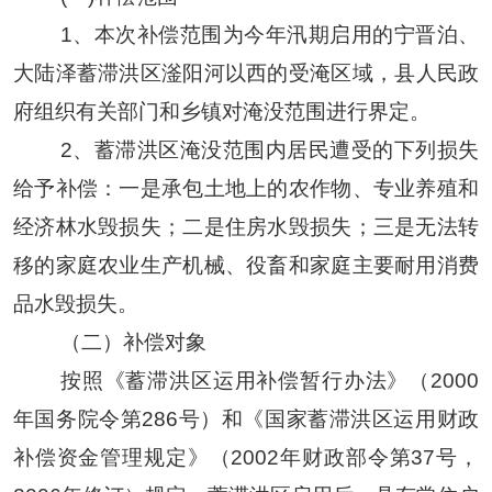
1、
本次补偿范围为今年汛期启用的
宁晋泊、
大陆泽蓄滞洪区
滏阳河以西
的受淹区域
，县人民政
府组织有关部门和乡镇对淹没范围进行界定
。
2、蓄滞洪区淹没范围内居民遭受的下列损失
给予补偿：一是
承包土地上的农作物、专业养殖和
经济林水毁损失；
二是
住房水毁损失；
三是
无法转
移的家庭农业生产机械、役畜和家庭主要耐用消费
品水毁损失。
（二）补偿对象
按照《蓄滞洪区运用补偿暂行办法》（
2000
年国务院令第286号）和《国家蓄滞洪区运用财政
补偿资金管理规定》（2002年财政部令第37号，