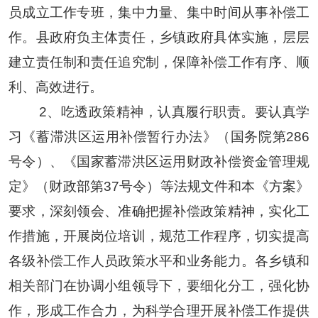
员
成立工作专班，
集中
力量、集中时间
从事补偿工
作。县政府负主体责任，乡镇政府具体实施，层层
建立责任制和责任追究制，保障补偿工作
有序、
顺
利、高效进行。
2、吃透政策精神，认真履行职责。
要
认真学
习《蓄滞洪区运用补偿暂行办法》（国务院第
286
号令）、《国家蓄滞洪区运用财政补偿资金管理规
定》（财政部第37号令）等
法规文件和本《方案》
要求
，深刻领会、准确把握补偿政策精神，实
化
工
作措施，
开展岗位培训，规范工作程序，切实提高
各级补偿工作人员政策水平和业务能力。各乡镇和
相关部门在协调小组领导下，要细化分工，强化协
作
，
形成工作合力，为科学合理开展补偿工作提供