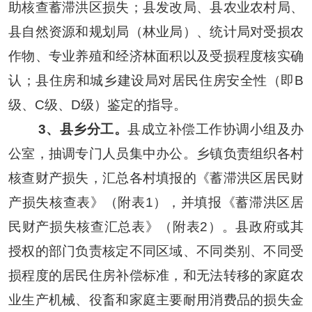
助核查蓄滞洪区损失；县发改局、
县
农业
农村局、
县自然资源和规划局（林业局）、统计局对受损农
作物、专业养殖和经济林面积以及受损程度核实确
认；县
住房和城乡建设局
对居民住房安全性（即
B
级、C级、D级
）鉴定的指导
。
3、县
乡
分工。
县
成立补偿工作协调小组及
办
公室
，抽调专门人员集中办公。乡镇负责组织各村
核查财产损失，汇总各村填报的《蓄滞洪区居民财
产损失核查表》（附表
1），并填报《蓄滞洪区居
民财产损失核查汇总表》（附表2）。
县政府
或其
授权的部门
负责核定不同区域、不同类别、不同受
损程度的
居民
住房
补偿标准，
和无法转移的家庭农
业生产机械、役畜和家庭主要耐用消费品的
损失金