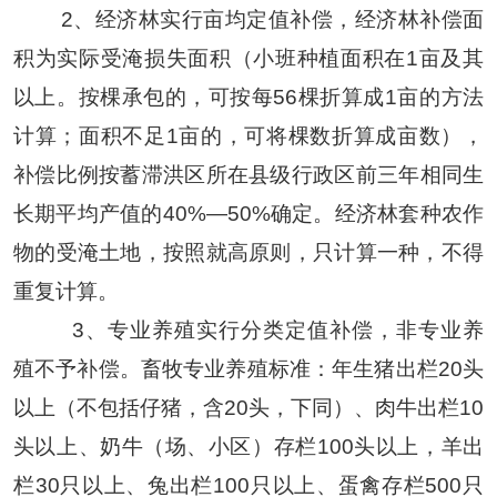
2、
经济林实行亩均定值补偿
，
经济林补偿面
积为实际受淹损失面积（小班种植面积在
1亩及其
以上。按棵承包的，可按每56棵折算成1亩的方法
计算
；
面积不足
1亩
的，可将棵数折算成
亩
数
），
补偿
比例
按蓄滞洪区所在县级行政区前三年相同生
长期平均产值的
40%—
50%确定。经济林套种农作
物的受淹土地，按照就高原则，只计算一种，不得
重复计算。
3、专业养殖实行分类定值补偿，非专业养
殖不予补偿。畜牧专业养殖标准：年生猪出栏20头
以上（不包括仔猪，含20头，下同）、肉牛出栏10
头以上、奶牛（场、小区）存栏100头以上，羊出
栏30只以上、兔出栏100只以上、蛋禽存栏500只