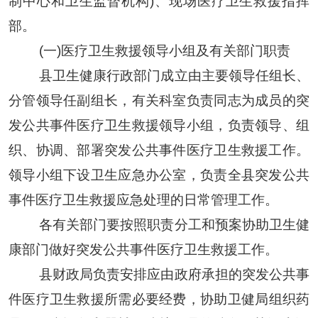
制
中心
和卫生监督机构
)、现场医疗卫生救援指挥
部
。
(
一
)
医疗卫生救援领导小组及有关部门职责
县卫生健康
行政部门成立由主要领导任组长、
分管领导任副组长，有关科室负责同志为成员的突
发公共事件医疗卫生救援领导小组，负责领导、组
织、协调、部署突发公共事件医疗卫生救援工作。
领导小组下设
卫生应急办公室，负责全
县
突发公共
事件医疗卫生救援应急处理的日常管理工作
。
各有关部门要按照职责分工和预案协助卫生
健
康
部门做好突发公共事件医疗卫生救援工作
。
县
财政
局
负责安排应由政府承担的突发公共事
件医疗卫生救援所需必要经费，
协助卫健局
组织药