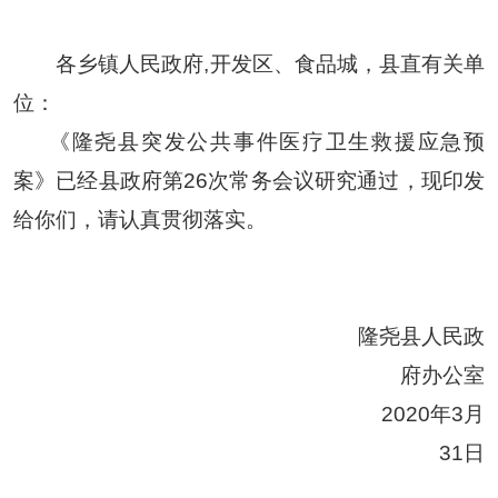
各乡镇
人民政府
,开发区、食品城，
县
直
有关单
位：
《
隆尧县突发公共事件医疗卫生救援应急预
案
》已经县政府
第
26次常务会议研究通过，
现印发
给你们，请认真贯彻落实。
隆尧县人民政
府
办公室
20
20
年
3
月
31
日