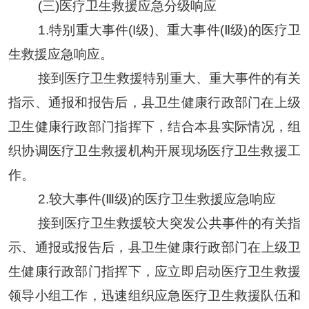
(三)医疗卫生救援应急分级响应
1
.
特别重大事件
(I级)、重大事件(Ⅱ级)的医疗卫
生救援应急响应
。
接到医疗卫生救援特别重大、重大事件的有关
指示、通报和报告后，
县卫生健康
行政部门在
上级
卫生健康
行政部门
指挥下，结合本
县
实际情况，组
织协调医疗卫生救援机构开展现场医疗卫生救援工
作
。
2
.
较大事件
(Ⅲ级)的医疗卫生救援应急响应
接到医疗卫生救援较大突发公共事件的有关指
示、通报或报告后，
县卫生健康
行政部门在
上级
卫
生健康
行政部门
指挥下
，
应立即启动医疗卫生救援
领导小组工作，迅速组织应急医疗卫生救援队伍和