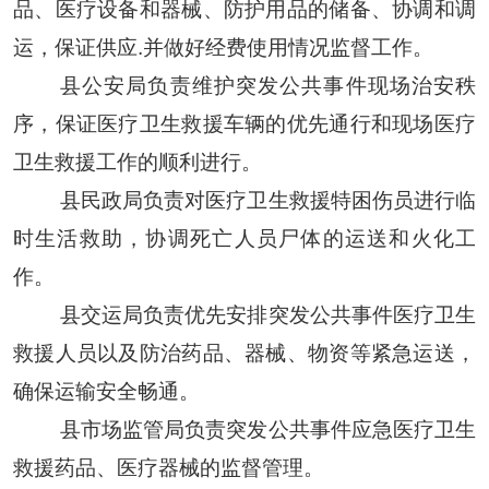
品、医疗设备和器械、防护用品的储备、协调和调
运，保证供应
.
并做好经费使用情况监督工作
。
县
公安
局
负责维护突发公共事件现场治安秩
序，保证医疗卫生救援车辆的优先通行和现场医疗
卫生救援工作的顺利进行
。
县
民政
局
负责对医疗卫生救援特困伤员进行临
时生活救助，协调死亡人员尸体的运送和火化工
作
。
县
交
运局
负责优先安排突发公共事件医疗卫生
救援人员以及防治药品、器械、物资等紧急运送，
确保运输安全畅通
。
县市场
监管
局
负责突发公共事件应急医疗卫生
救援药品、医疗器械的监督管理
。