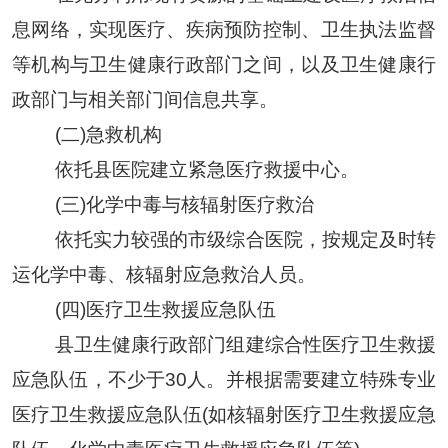
息网络，实现医疗、疾病预防控制、卫生执法监督
等机构与
卫生健康
行政部门之间，以及
卫生健康
行
政部门与相关部门间信息共享
。
(
二
)
急救机构
依
托县医院
建立紧急医疗救援中心
。
(
三
)化学中毒与核辐射医疗救治
依托实力较强的市级综合医院，
按规定及时转
运
化学中毒
、
核辐射应急救治
人员。
(四)医疗卫生救援应急队伍
县
卫生健康
行政部门组建综合性医疗卫生救援
应急队伍，不少于
30人。并根据需要建立特殊专业
医疗卫生救援应急队伍(如核辐射医疗卫生救援应急