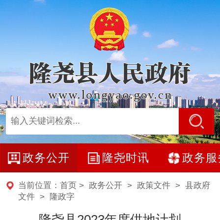
政务公开
隆尧时讯
政务服
当前位置：
首页
>
政务公开
>
政策文件
>
县政府
文件
>
隆政字
隆尧县2023年度供地计划