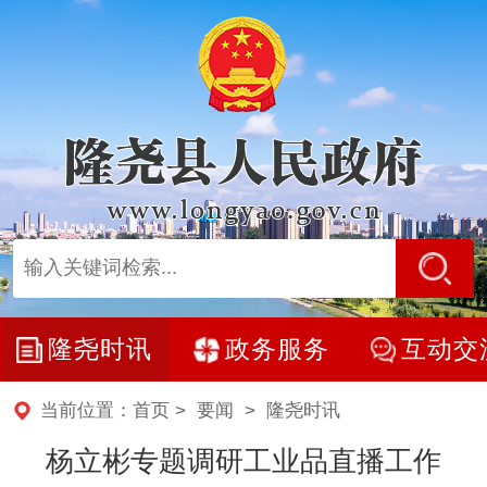
隆尧时讯
政务服务
互动交
当前位置：
首页
>
要闻
>
隆尧时讯
杨立彬专题调研工业品直播工作