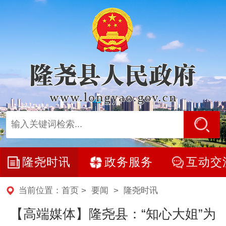
隆尧时讯
政务服务
互动交
当前位置：
首页
>
要闻
>
隆尧时讯
【高端媒体】隆尧县：“知心大姐”为