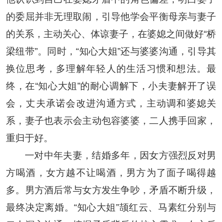
的委屈并非无理取闹，引导他学会平衡母亲与妻子
的关系，主动关心、体谅妻子，在婆媳之间做好“桥
梁纽带”。同时，“知心大姐”还与婆婆沟通，引导其
换位思考，多理解年轻人的生活习惯和想法。最
终，在“知心大姐”的耐心调解下，小夫妻解开了误
会，丈夫承诺会改进沟通方式，主动调和婆媳关
系，妻子也表示会主动包容婆婆，二人携手回家，
重归于好。
一对中年夫妻，结婚多年，因女方强烈反对男
方喝酒，女方越不让喝酒，男方为了面子喝得越
多。男方酒后常与女方发生争吵，矛盾不断升级，
最终决定离婚。“知心大姐”颉红云、马素红分别与