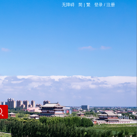
无障碍
简
|
繁
登录
/
注册