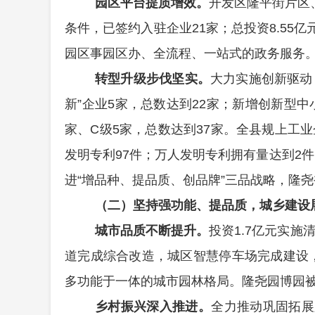
园区平台提质增效。
开发区隆平街片区
条件，
已签约入驻企业
21
家；
总投资
8.55
亿
园区事园区办、全流程、一站式的政务服务
转型升级步伐坚实。
大力实施创新驱动
新
”
企业
5
家，总数达到
22
家；新增创新型中
家、
C
级
5
家，总数达到
37
家。
全县规上工业
发明专利
97
件；万人发明专利拥有量达到
2
件
进
“
增品种、提品质、创品牌
”
三品战略，隆尧
（二）坚持强功能、提品质，城乡建设
城市品质不断提升。
投资
1.7
亿元实施
道完成综合改造，城区智慧停车场完成建设
多功能于一体的城市园林格局。隆尧园博园
乡村振兴深入推进。
全力推动巩固拓展