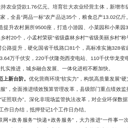
扶持农业
贷款
1.76
亿元。
培育壮大农业经营主体，
新增市
4
家，全县
“
两品一标
”
农产品达
35
个
，
粮食总产
13
.02
亿斤
造提升农村厕所
9500
座，
打造小游园、小菜园和小果园
美乡村
20
个，小孟村荣获
“
省级森林乡村
”“
省级美丽乡村
”
称
村公路提升，硬化国省干线路口
81
个，高标准实施
328
省
3.64
万千伏安，
220
千伏隆尧西变电站
、
110
千伏华龙
变
程扎实推进，
城乡融合发展、一体化进程不断加快。
迈上新台阶。
优化营商环境
“
软实力
”
，构筑高质量发展
“
硬
管服
”
，全面推进绩效预算管理改革，县级部门重点绩效监
“
证照联办
”
。深化非现场监管执法改革，对企业环保数据
工作日办结，抵押登记
1
个工作日办结。
联网
+
政务服务
”“
快递
+
政务服务
”
，大力推进
“
一件事一