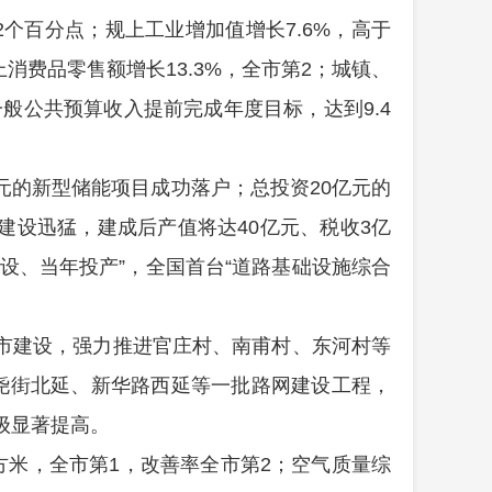
2
个百分点；规上工业增加值增长
7.6%
，高于
上消费品零售额增长
13.3%
，全市第
2
；城镇、
一般公共预算收入提前完成年度目标，达到
9.4
元的新型储能项目成功落户；总投资
20
亿元的
建设
迅猛
，建成后产值
将
达
40
亿元
、
税收
3
亿
设、当年投产
”
，全国首台
“
道路基础设施综合
市建设，
强力推进官庄村、南甫村、东河村等
尧街北延、新华路西延等一批路网建设工程，
级显著提高。
方米，全市第
1
，改善率全市第
2
；空气质量综