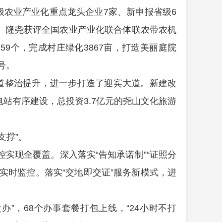
级农业产业化重点龙头企业
7
家、新申报省级
6
。
隆尧
获评全国
农业产业化联合体联农带农机
359
个，完成村庄绿化
3867
亩，
打造美丽庭院
号。
道整治提升，进一步打造了迎宾大道。
新建改
电站有序建设，
总投资
3.7
亿元的尧山文化旅游
支撑
”
。
控实现全覆盖。深入落实
“
告知承诺制
”“
证照分
实时监控。落实
“
交地即交证
”
服务新模式，进
次办
”
，
68
个办事套餐打包上线，
“24
小时不打