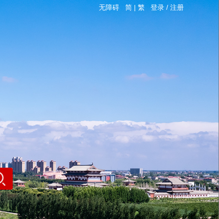
无障碍
简
|
繁
登录
/
注册