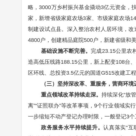
略，
3
000
万
乡村振兴
基金撬动
3
亿元
资金
，
家，
新增省级家庭农场
3
家、市级家庭农场
1
制建设试点县。
深入整治农村人居环境，改
4800
户，创建精品庭院
500
户，新建省级和
基础设施不断完善。
完成
23.15
公里农
造高低压线路
188.15
公里，新
上配变
108
台、
区环线、总投资
3.5
亿元的国道
G515
改建工
（三）坚持深改革、重服务，营商环境
重点领域改革持续走深。
持续深化
“
放
离
”“
证照联办
”
等改革事项，
9
个行业领域实行
一步缩短不动产登记办理时限，一般登记
3
个
政务服务水平持续提升。
认真落实
“
互