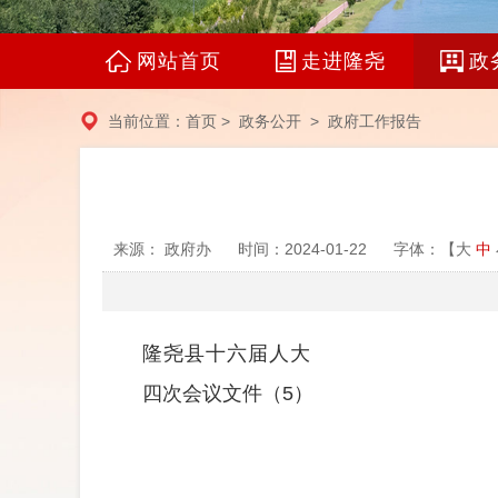
网站首页
走进隆尧
政
当前位置：
首页
>
政务公开
>
政府工作报告
来源： 政府办
时间：2024-01-22
字体：【
大
中
隆尧县十
六
届人
大
四
次会议文件
（
5
）