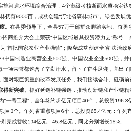
实施河道水环境综合治理，
4
个市级考核断面水质稳定达
林抚育
9000
亩，成功创建
“
河北省森林城市
”
。
绿色发展优
度。
在县委领导下，全县
57
万干部群众脚踏实地、奋勇
市招商推介大会上荣获
“
中国区域最具投资潜力县
”
称号；
定为
“
首批国家农业产业强镇
”
；隆尧成功创建全省
“
法治政
23
中国制造业民营企业
500
强、中国农业企业
500
强，并
每一项荣誉都饱含了辛勤汗水，留下了奋斗足迹，亮出了
，面对艰巨繁重的改革发展任务，我们接续奋斗、砥砺前
取得新突破。
抓好延链补链强链，推动创新链和产业链精
为
“
一号工程
”
，全年
签约超亿元项目
40
个，总投资
196.3
项目
3
个。
争列
省重点项目
6
个，
总投资
65.4
亿元；
争列
分别完成营收
194
亿元、
45.8
亿元，同比分别增长
15%
。