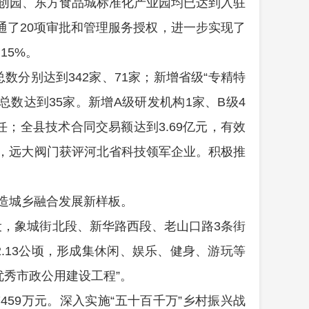
创园、东方食品城标准化产业园均已达到入驻
通了
20
项审批和管理服务授权，进一步实现了
长
15%
。
总数分别达到
3
42
家、
71
家
；新增省级
“
专精特
总数达到
3
5
家。新增
A
级研发机构
1
家、
B
级
4
任
；全县技术合同交易额达到
3.69
亿元，
有效
，远大阀门获评河北省科技领军企业。积极推
造城乡融合发展新样板。
设，象城街北段、新华路西段、老山口路
3
条街
2.13
公顷，
形成集休闲、娱乐、健身、游玩等
优秀市政公用建设工程
”
。
7459
万元。
深入实施
“
五十百千万
”
乡村振兴战