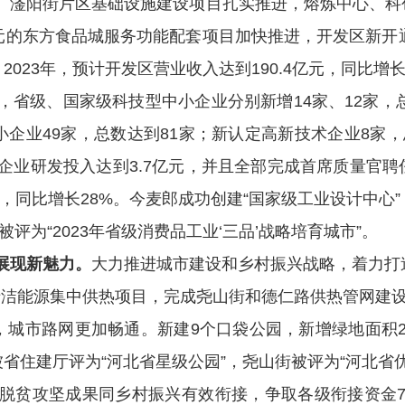
、滏阳街片区基础设施建设项目扎实推进，
熔炼中心、科
元的
东方食品城服务功能配套项目加快推进，
开发区新开
。
2023
年，预计开发区营业收入达到
190.4
亿元，同比增
，
省级、国家级科技型中小企业分别新增
14
家、
12
家
，
小企业
49
家，总数达到
81
家；新认定高新技术企业
8
家，
企业研发投入达到
3.7
亿
元，并且全部
完成首席质量官聘
，同比增长
28%
。
今麦郎成功创建
“
国家级工业设计中心
”
被评为
“2023
年省级消费品工业
‘
三品
’
战略培育城市
”
。
展现新魅力。
大力推进城市建设和乡村振兴战略，着力打
清洁能源集中供热项目，完成尧山街和德仁路供热管网建
，城市路网更加畅通。新建
9
个口袋公园，新增绿地面积
被省住建厅评为
“
河北省星级公园
”
，尧山街被评为
“
河北省
脱贫攻坚成果同乡村振兴有效衔接，争取各级衔接资金