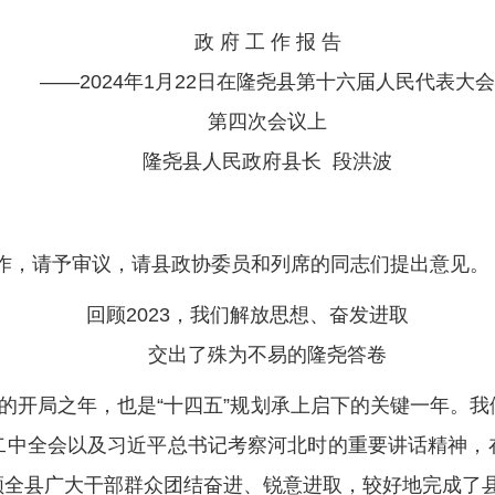
政
府
工
作
报
告
——
202
4
年
1
月
22
日在隆尧县第十
六
届人民代表大会
第
四
次会议上
隆尧县人民政府县长
段洪波
作，
请予审议，请县政协委员和列席的同志们提出意见。
回顾
2023
，
我们解放思想、奋发进取
交出了殊为不易的隆尧答卷
的开局之年，也
是
“
十四五
”
规划承上启下的关键一年。
我
二中全会以及习近平总书记考察河北时的重要讲话精神，
领全县广大干部群众团结奋进、锐意进取，较好地完成了