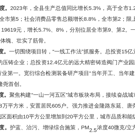
度。
2023
年，
全县生产总值同比增长
5.3%
，高于全市
1.
全市第
5
；社会消费品零售总额增长
8.8%
，全市第
2
；限
、
19619
元，增长
5.7%
、
8%
，分别位居全市第
9
、第
2
。
了体魄、壮实了筋骨。
度。
一切围绕项目转，
“
一线工作法
”
抓服务。总投资
15
亿
的压铸企业；总投资
12.4
亿元的远大精密铸造阀门产业园
行业第一
。
宽衍综合检测装备研产项目
“
当年开工、当年建
隆尧首创。
度。
聚焦构建
“
一山一河五区
”
城市板块布局，接续奋战城
8
万平方米，安置居民
605
户
。强力推进金隆路东延、唐
城区面积由
10
平方公里增加到
20
平方公里，城市品质和能
度。
护蓝、治污、增绿综合施策，
PM
浓度
40
微克
/
立
2.5