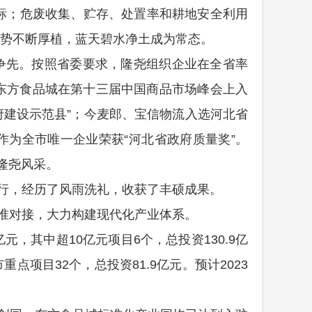
标；危废收集、贮存、处置率和耕地安全利用
势不断厚植，蓝天碧水净土成为常态
。
争先。按照省委要求，隆尧组织企业在全省率
东方食品城在第十三届中国商品市场峰会上入
府建设示范县
”
；今麦郎、宝信物流入选河北省
作为全市唯一企业荣获
“
河北省政府质量奖
”
。
隆尧风采。
行，经历了风雨洗礼，收获了丰硕成果。
准对接，
大力构建现代化产业体系。
亿元，其中超
10
亿元项目
6
个，总投资
130.9
亿
市重点项目
32
个，
总投资
81.9
亿元。预计
2023