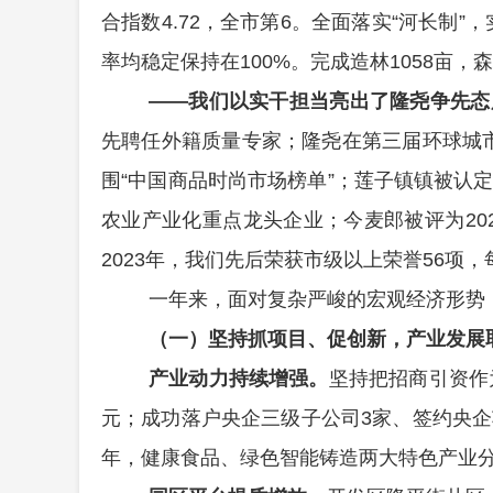
合指数
4.72
，全市第
6
。全面落实
“
河长制
”
，
率均稳定保持在
100%
。完成造林
1058
亩，森
——
我们以实干担当亮出了隆尧争先态
先聘任外籍质量专家；隆尧在第三届环球城
围
“
中国商品时尚市场榜单
”
；莲子镇镇被认
农业产业化重点龙头企业；今麦郎被评为
20
2023
年，我们先后荣获市级以上荣誉
56
项，
一年来，面对复杂严峻的宏观经济形势
（一）坚持抓项目、促创新，产业发展
产业动力持续增强。
坚持把招商引资作
元；成功落户央企三级子公司
3
家、
签约央企
年，
健康食品、绿色智能铸造两大特色产业