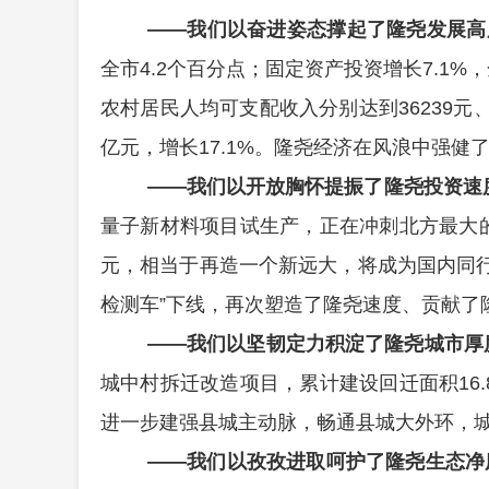
——
我们以奋进姿态撑起了隆尧发展高
全市
4.2
个百分点；固定资产投资增长
7.1%
，
农村居民人均可支配收入分别达到
36239
元
亿元，增长
17.1%
。隆尧经济在风浪中强健
——
我们以开放胸怀提振了隆尧投资速
量子新材料项目试生产，正在冲刺北方最大
元
，相当于再造一个新远大，将成为国内同
检测车
”
下线，再次塑造了隆尧速度、贡献了
——
我们以
坚韧定力积淀
了隆尧城市厚
城中村拆迁改造项目，累计建设回迁面积
16.
进一步建强县城主动脉，畅通县城大外环，
——
我们以
孜孜进取呵
护了隆尧生态净