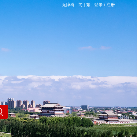
无障碍
简
|
繁
登录
/
注册