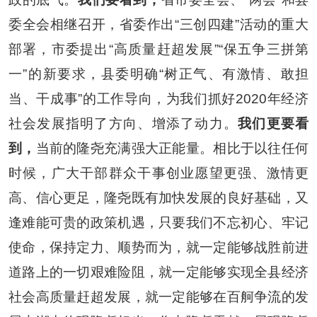
委全会相继召开，省委作出
“
三创四建
”
活动的重大
部署，市委提出
“
高质量赶超发展
”“
保五争三拼第
一
”
的新要求，县委明确
“
树正气、有激情、敢担
当、干成事
”
的工作导向，为我们抓好
2020
年经济
社会发展指明了方向、增添了动力。
我们更要看
到，
当前的隆尧充满强大正能量。相比于以往任何
时候，广大干部群众干事创业愿望更强、激情更
高、信心更足，隆尧既有加快发展的良好基础，又
逢难能可贵的政策机遇，只要我们不忘初心、牢记
使命，保持定力、顺势而为，就一定能够战胜前进
道路上的一切艰难险阻，就一定能够实现全县经济
社会高质量赶超发展，就一定能够在百舸争流的发