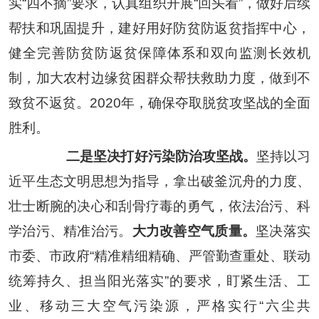
实
“
四不摘
”
要求，认真组织开展
“
回头看
”
，做好后续
帮扶和巩固提升，建好用好防贫防返贫指挥中心，
健全完善防贫防返贫保障体系和双向监测长效机
制，加大农村边缘贫困群众帮扶救助力度，做到不
致贫不返贫。
2020
年，确保夺取脱贫攻坚战的全面
胜利。
二是坚决打好污染防治攻坚战。
坚持以习
近平生态文明思想为指导，拿出破釜沉舟的力度、
壮士断腕的决心和刮骨疗毒的勇气，依法治污、科
学治污、精准治污。
大力改善空气质量。
坚决落实
市委、市政府
“
精准精细精确、严管勤查重处、联动
统筹持久、担当阳光落实
”
的要求，盯紧生活、工
业、移动三大空气污染源，严格实行
“
六尘共