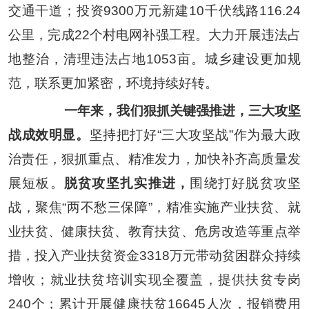
交通干道；投资
9300
万元新建
10
千伏线路
116.24
公里，完成
22
个村电网补强工程。大力开展违法占
地整治，清理违法占地
1053
亩。城乡建设更加规
范，联系更加紧密，环境持续好转。
一年来，我们狠抓关键强推进，三大攻坚
战成效明显。
坚持把打好
“
三大攻坚战
”
作为最大政
治责任，狠抓重点、精准发力，加快补齐高质量发
展短板。
脱贫攻坚扎实推进，
围绕打好脱贫攻坚
战，聚焦
“
两不愁三保障
”
，精准实施产业扶贫、就
业扶贫、健康扶贫、教育扶贫、危房改造等重点举
措，投入产业扶贫资金
3318
万元带动贫困群众持续
增收；就业扶贫培训实现全覆盖，提供扶贫专岗
240
个；累计开展健康扶贫
16645
人次，报销费用