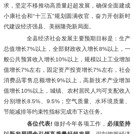
求，坚定不移推动高质量赶超发展，确保全面建成
小康社会和
“
十三五
”
规划圆满收官，奋力开创新时
代建设经济强县、美丽隆尧新局面。
全县经济社会发展主要预期目标是：生产
总值增长
7%
以上，全部财政收入增长
8%
以上，一
般公共预算收入增长
10%
以上，规模以上工业增加
值增长
7%
左右，固定资产投资增长
7%
左右，社会
消费品零售总额增长
9%
以上，高新技术产业增加
值增长
10%
以上，城镇、农村居民人均可支配收入
分别增长
8.5%
、
9.5%
；空气质量、水环境质量、
节能减排等约束性指标完成市下达任务。
各位代表
!
做好今年各项工作，
必须坚持