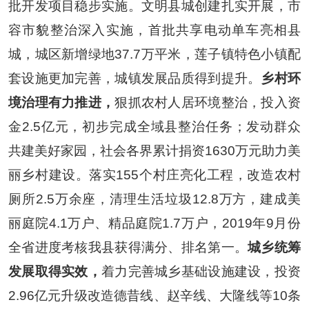
批开发项目稳步实施。文明县城创建扎实开展，市
容市貌整治深入实施，首批共享电动单车亮相县
城，城区新增绿地
37.7
万平米，莲子镇特色小镇配
套设施更加完善，城镇发展品质得到提升。
乡村环
境治理有力推进，
狠抓农村人居环境整治，投入资
金
2.5
亿元，初步完成全域县整治任务；发动群众
共建美好家园，社会各界累计捐资
1630
万元助力美
丽乡村建设。落实
155
个村庄亮化工程，改造农村
厕所
2.5
万余座，清理生活垃圾
12.8
万方，建成美
丽庭院
4.1
万户、精品庭院
1.7
万户，
2019
年
9
月份
全省进度考核我县获得满分、排名第一。
城乡统筹
发展取得实效，
着力完善城乡基础设施建设，投资
2.96
亿元升级改造德昔线、赵辛线、大隆线等
10
条