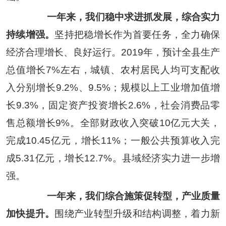
一年来，我们稳中求进抓发展，综合实力
持续增强。
坚持把稳增长作为首要任务，全力确保
经济合理增长、良好运行。
2019
年，预计全县生产
总值增长
7%
左右，城镇、农村居民人均可支配收
入分别增长
9.2%
、
9.5%
；规模以上工业增加值增
长
9.3%
，固定资产投资增长
2.6%
，社会消费品零
售总额增长
9%
。全部财政收入突破
10
亿元大关，
完成
10.45
亿元，增长
11%
；一般公共预算收入完
成
5.31
亿元，增长
12.7%
。县域经济实力进一步增
强。
一年来，我们综合施策促转型，产业质量
加快提升。
围绕产业转型升级和结构调整，着力新