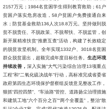
2157
万元；
1984
名贫困学生得到教育救助；
61
户
贫困户落实危房改造，
58
户贫困户免费接通自来
水；防贫基金救助
136
人次
18.8
万元。坚持做到脱
贫不脱责任、不脱政策、不脱帮扶、不脱监管，创
新开展精准扶贫
“
推磨互查
”
活动，构建了长效稳定
的脱贫攻坚机制。全年实现
1332
户、
3018
名贫困
群众脱贫退出，超额完成年度目标任务。
生态环境
持续改善，
深入实施
“
大气污染综合治理
13
项重点
工程
”
和
“
二氧化硫决战年
”
行动，高标准完成省委省
政府第四生态环境保护督察组反馈意见整改工作，
狠抓
“
四控四禁
”
、
“
车油路
”
管控、道路扬尘治理措施
和建筑工地
“
六个百分之百
”“
两个全覆盖
”
，整治
“
散
乱污
”
企业
7
家，完成
“
双代
”
改造
12076
户，配送洁