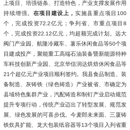
上项目、培强链条、打造特色，产业支撑发展作用
持续增强。
在项目建设上，
实施县重点项目
100
个，完成投资
72.2
亿元；争列省、市重点项目
8
个，完成投资
22.12
亿元，均超额完成计划。远大
阀门产业园、航隆冷藏车、薯乐休闲食品等
50
个项
目建成投产，聚能重工高端石油装备暨新能源特种
车科技创新产业园、北京华信润达烘焙休闲食品等
21
个超亿元产业项目顺利签约。我县食品制造、装
备制造、灰铸铁（绿色铸造）产业被省、市确定为
县域特色集群产业，汽配铸造和制钉产业启动规范
提升专项行动，传统产业迈出了转型发展、规范发
展、绿色发展的可喜步伐。今麦郎未来面、三厦铸
铁炊具扩能、龙大包装纸容器等
13
个项目入列省重