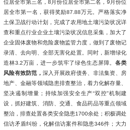
位居全市第三名，
8
月份位居全市第二名，
9
月份位
居全市第一名，获得奖励
87.88
万元。严格落实净
土保卫战行动计划，完成了农用地土壤污染状况详
查和重点行业企业土壤污染状况信息采集，加大了
企业固体废物和危险废物监管力度，做到了废物记
录清、去向明、全部无害化处置。同时，新增绿化
造林
3.2
万亩，进一步筑牢了绿色生态屏障。
各类
风险有效防范，
深入开展政府债务、非法集资、房
地产、金融等领域隐患排查整治，着力化解存量、
坚决遏制增量；持续加强安全生产
“
双控
”
机制建
设，抓好建筑、消防、交通、食品药品等重点领域
整治，排查处置各类安全隐患
1700
余处；积极调处
信访矛盾纠纷，化解信访案件和隐患
346
件；大力