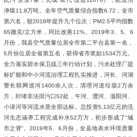
净煤
11.8
万吨。全年空气质量综合指数
6.72
，全市
第六名，较
2018
年提升九个位次；
PM2.5
平均指数
65
微克
/
立方米，同比改善
11%
。
2019
年
3
、
5
、
6
月份，我县空气质量位居全市第二平台县第一名，
5
月份位居全省第五名，获得省市奖励
1534
万元。
全力落实碧水保卫战三年行动计划，污水处理厂提
标扩能和中小河流治理工程扎实推进，河长、河湖
警长联网巡河
1400
余人次，清理河道垃圾
2
万余
方，封堵非法排污口
52
处，午河、澧河、滏阳河、
小漳河等河流水质全部达标。总投资
5.13
亿元的泜
河生态涵养工程完成补水
52
万方，初步形成了
“
城
市之肾
”
。
2019
年
5
、
6
月份，全县地表水环境质量