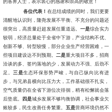
的各界人士，表示衷心的感谢和崇高的敬意！
各位代表！
在总结成绩的同时，我们更要
清醒地认识到，隆尧发展不平衡、不充分的问题还
很突出，高质量赶超发展任重道远。
一是
综合实力
较弱，经济总量处于全省中下游，产业结构不优、
创新不够、转型较慢，部分企业生产经营困难，一
些项目建设达不到预期。
二是
重大项目不多，招商
洽谈的多、签约落地的少，发展动力不强、后劲不
足。
三是
生态环保形势严峻，与自己纵向比有进
步，与兄弟县横向比压力大，工作基础很不扎实，
空气质量仍在全省下游位次徘徊，稍有松懈就会落
后垫底。
四是
城乡发展不够均衡协调，社会事业欠
账较多，民生改善任务繁重。
五是
营商环境仍然不