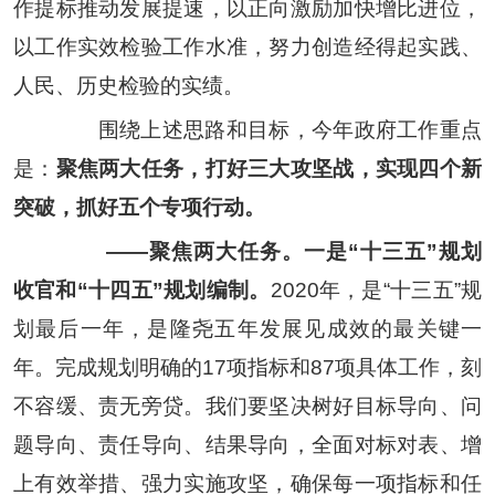
作提标推动发展提速，以正向激励加快增比进位，
以工作实效检验工作水准，努力创造经得起实践、
人民、历史检验的实绩。
围绕上述思路和目标，今年政府工作重点
是：
聚焦两大任务，打好三大攻坚战，实现四个新
突破，抓好五个专项行动。
——
聚焦两大任务。一是
“
十三五
”
规划
收官和
“
十四五
”
规划编制。
2020
年，是
“
十三五
”
规
划最后一年，是隆尧五年发展见成效的最关键一
年。完成规划明确的
17
项指标和
87
项具体工作，刻
不容缓、责无旁贷。我们要坚决树好目标导向、问
题导向、责任导向、结果导向，全面对标对表、增
上有效举措、强力实施攻坚，确保每一项指标和任