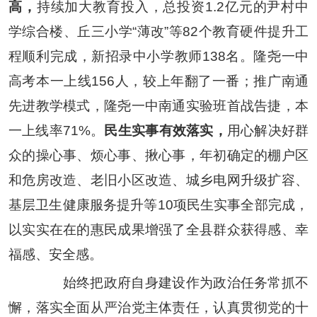
高，
持续加大教育投入，总投资
1.2
亿元的尹村中
学综合楼、丘三小学
“
薄改
”
等
82
个教育硬件提升工
程顺利完成，新招录中小学教师
138
名。隆尧一中
高考本一上线
156
人，较上年翻了一番；推广南通
先进教学模式，隆尧一中南通实验班首战告捷，本
一上线率
71%
。
民生实事有效落实，
用心解决好群
众的操心事、烦心事、揪心事，年初确定的棚户区
和危房改造、老旧小区改造、城乡电网升级扩容、
基层卫生健康服务提升等
10
项民生实事全部完成，
以实实在在的惠民成果增强了全县群众获得感、幸
福感、安全感。
始终把政府自身建设作为政治任务常抓不
懈，落实全面从严治党主体责任，认真贯彻党的十