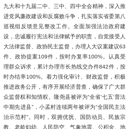
九大和十九届二中、三中、四中全会精神，深入推
进党风廉政建设和反腐败斗争，扎实落实省委第八
巡视组反馈意见整改工作。全面加强法治政府建
设，忠诚履行宪法和法律赋予的职责，自觉接受人
大法律监督、政协民主监督，办理人大议案建议
63
件、政协提案
109
件，按时办复率
100%
。认真受
理群众诉求，累计办理市长热线交办件
842
件，按
时办结率
100%
。着力强化审计、财政监督，积极
推进政务公开，有序开展经济普查，确保了广大群
众监督权和知情权。隆尧县被评为
“
全省
‘
七五
’
普法
中期先进县
”
，小孟村连续两年被评为
“
全国民主法
治示范村
”
。同时，双拥优抚、国防动员、民族宗
教、老龄妇幼、人民防空、气象地震、公积金、地