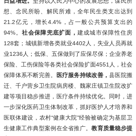
日益增进。
坚持以人民为中心的发展思想，谋民所
想、念民所盼、解民所难，全年民生类支出达到
21.2
亿元，增长
4.4%
，占一般公共预算支出的
94%
。
社会保障兜底扩面，
建成城市保障性住房
128
套；城镇新增各类就业
4402
人，失业人员再就
业
1236
人；低保、五保做到了应保尽保；企业养老
保险、工伤保险等各类社会保险扩面
4551
人，社会
保障体系不断完善。
医疗服务持续改善，
县医院搬
迁、千户营乡卫生院病房楼、魏家庄镇卫生院改扩
建等项目稳步推进，医疗条件持续优化。同时，进
一步深化医药卫生体制改革，抓好医护人才培养和
医联体建设，农村
“
健康大院
”
经验被确定为基层卫
生健康工作典型案例在全省推广。
教育质量稳步提