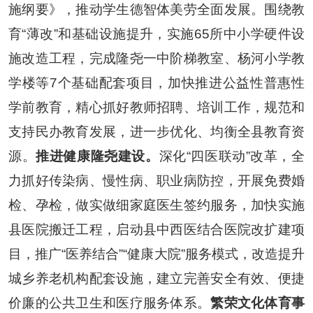
施纲要》，推动学生德智体美劳全面发展。围绕教
育
“
薄改
”
和基础设施提升，实施
65
所中小学硬件设
施改造工程，完成隆尧一中阶梯教室、杨河小学教
学楼等
7
个基础配套项目，加快推进公益性普惠性
学前教育，精心抓好教师招聘、培训工作，规范和
支持民办教育发展，进一步优化、均衡全县教育资
源。
推进健康隆尧建设。
深化
“
四医联动
”
改革，全
力抓好传染病、慢性病、职业病防控，开展免费婚
检、孕检，做实做细家庭医生签约服务，加快实施
县医院搬迁工程，启动县中西医结合医院改扩建项
目，推广
“
医养结合
”“
健康大院
”
服务模式，改造提升
城乡养老机构配套设施，建立完善安全有效、便捷
价廉的公共卫生和医疗服务体系。
繁荣文化体育事