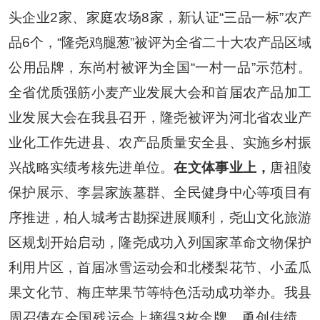
头企业
2
家、家庭农场
8
家，新认证
“
三品一标
”
农产
品
6
个，
“
隆尧鸡腿葱
”
被评为全省二十大农产品区域
公用品牌，东尚村被评为全国
“
一村一品
”
示范村。
全省优质强筋小麦产业发展大会和首届农产品加工
业发展大会在我县召开，隆尧被评为河北省农业产
业化工作先进县、农产品质量安全县、实施乡村振
兴战略实绩考核先进单位。
在文体事业上，
唐祖陵
保护展示、李昙家族墓群、全民健身中心等项目有
序推进，柏人城考古勘探进展顺利，尧山文化旅游
区规划开始启动，隆尧成功入列国家革命文物保护
利用片区，首届冰雪运动会和北楼梨花节、小孟瓜
果文化节、梅庄苹果节等特色活动成功举办。我县
周召倩在全国残运会上摘得
3
枚金牌，勇创佳绩。