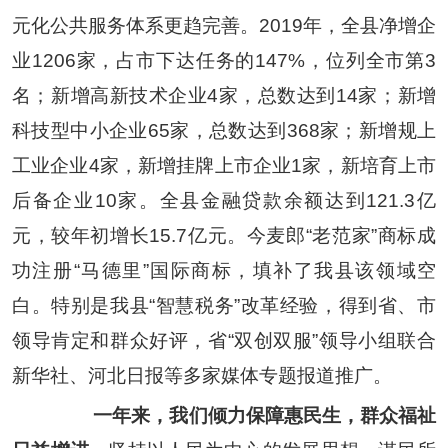
元化公共服务体系更趋完善。
2019
年，全县净增企
业
1206
家，占市下达任务的
147%
，位列全市第
3
名；新增高新技术企业
4
家，总数达到
14
家；新增
科技型中小企业
65
家，总数达到
368
家；新增规上
工业企业
4
家，新增挂牌上市企业
1
家，新培育上市
后备企业
10
家。全县金融贷款余额达到
121.3
亿
元，较年初增长
15.7
亿元。今麦郎
“
老范家
”
商标成
功注册
“
马德里
”
国际商标，填补了我县该领域空
白。特别是我县
“
智慧税务
”
改革经验，得到省、市
领导肯定和群众好评，省
“
双创双服
”
领导小组联合
新华社、河北日报等多家媒体专题报道推广。
一年来，我们倾力保障惠民生，群众福祉