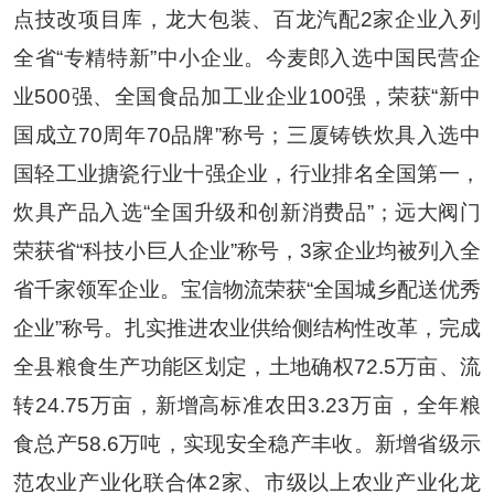
点技改项目库，龙大包装、百龙汽配
2
家企业入列
全省
“
专精特新
”
中小企业。今麦郎入选中国民营企
业
500
强、全国食品加工业企业
100
强，荣获
“
新中
国成立
70
周年
70
品牌
”
称号；三厦铸铁炊具入选中
国轻工业搪瓷行业十强企业，行业排名全国第一，
炊具产品入选
“
全国升级和创新消费品
”
；远大阀门
荣获省
“
科技小巨人企业
”
称号，
3
家企业均被列入全
省千家领军企业。宝信物流荣获
“
全国城乡配送优秀
企业
”
称号。扎实推进农业供给侧结构性改革，完成
全县粮食生产功能区划定，土地确权
72.5
万亩、流
转
24.75
万亩，新增高标准农田
3.23
万亩，全年粮
食总产
58.6
万吨，实现安全稳产丰收。新增省级示
范农业产业化联合体
2
家、市级以上农业产业化龙