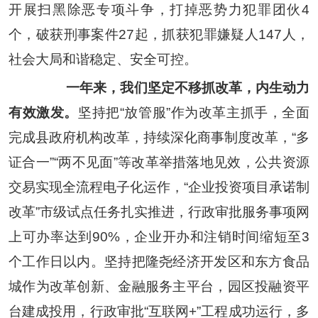
开展
扫黑除恶
专项斗争，打掉恶势力犯罪团伙
4
个，破获刑事案件
27
起，抓获犯罪嫌疑人
147
人，
社会大局和谐稳定、安全可控。
一年来，我们坚定不移抓改革，内生动力
有效激发。
坚持把
“
放管服
”
作为改革主抓手，全面
完成县政府机构改革，持续深化商事制度改革，
“
多
证合一
”“
两不见面
”
等改革举措落地见效，公共资源
交易实现全流程电子化运作，
“
企业投资项目承诺制
改革
”
市级试点任务扎实推进，行政审批服务事项网
上可办率达到
90%
，企业开办和注销时间缩短至
3
个工作日以内。坚持把隆尧经济开发区和东方食品
城作为改革创新、金融服务主平台，园区投融资平
台建成投用，行政审批
“
互联网
+”
工程成功运行，多