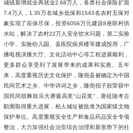
城镇新增就业再就业
2.68
万人，各类社会保险扩面
7.4
万人，
1.35
万名城乡低保和
1543
名农村五保对
象实现了应保尽保，投资
6056
万元建设
8
座联村供
水站，解决了农村
22
万人安全饮水问题，第二实验
小学、实验幼儿园、县医院病房楼等建成投用，广
播电视演播大厅、文化活动中心等工程进展顺利，
更多群众享受到了发展带来的成果和实惠。五年
来，高度重视历史文化保护，隆尧县被确定为中国
民间艺术之乡、中华诗词之乡，隆尧招子鼓荣获中
国民间鼓舞鼓乐大赛最高奖
“
山花奖
”
，唐祖陵考古
勘测取得重大进展，柏人城址被批准为国家级文物
保护单位。高度重视安全生产和食品药品安全专项
整治，大力加强社会治安综合治理和新形势下的社