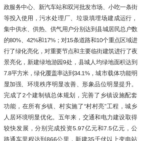
政服务中心、新汽车站和双河批发市场、小吃一条街
等投入使用，
污水处理厂、垃圾填埋场建
成运行，
集中供水、供热、供气用户分别达到县城居民总户数
的
80%
、
42%
和
17%
；对
15
条道路和
10
个重点区域进
行了绿化亮化，对重要节点和主要临街建筑进行了夜
景亮化，新建绿地游园
9
处，县城人均绿地面积达到
7.8
平方米，绿化覆盖率达到
34.1%
，
城市载体功能
明
显加强
、环境秩序明显改善
、
形象品位明显提升。
完成了
2
个建制镇总体规划，完善了乡镇设施配套
功能，在所有乡镇、村实施了
“
村村亮
”
工程，城乡
人居环境明显优化。五年来，交通和电力建设取得
较快发展，分别完成投资
5.97
亿元和
7.5
亿元，公
路通车里程达到
866
公里，新建
35
千伏以上变电站