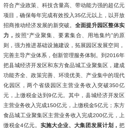
符合产业政策、科技含量高、带动能力强的超亿元
项目，确保每年完成有效投入
35
亿元以上，以开放
招商推动经济发展的新突破。
全面提升园区整体实
力，
按照
“
产业聚集、要素集合、用地集约
”
的原
则，强力推进基础设施建设，拓展园区发展空间，
完善主导产业体系，创新管理服务体制。到
2016
年
把县城经济开发区和东方食品城工业聚集区，建成
功能齐全、政策完善、环境优美、产业集中的现代
化园区，两个省级园区主营业务收入突破
350
亿
元，上缴税金达到
9
亿元。其中，县城经济开发区
主营业务收入完成
150
亿元，上缴税金
5
亿元；东方
食品城工业聚集区主营业务收入完成
200
亿元，上
缴税金
4
亿元。
实施大企业、大集团发展计划，
把