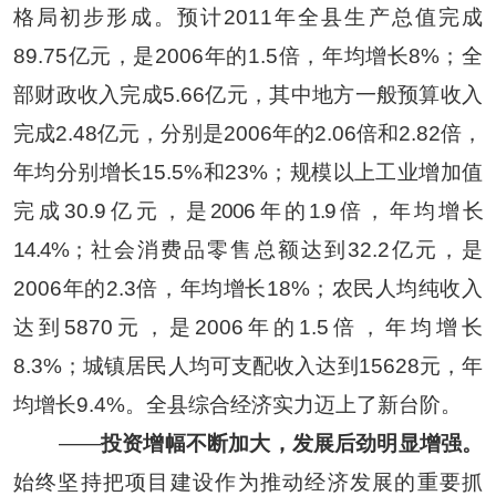
格局初步形成。预计
2011
年全县生产总值完成
89.75
亿元，是
2006
年的
1.5
倍，年均增长
8%
；全
部财政收入完成
5.66
亿元，其中地方一般预算收入
完成
2.48
亿元，分别是
2006
年的
2.06
倍和
2.82
倍，
年均分别增长
15.5%
和
23%
；规模以上工业增加值
完成
30.9
亿元
，是
2006
年的
1.9
倍
，
年均增长
14.4%
；
社会消费品零售总额达到
32.2
亿元，是
2006
年的
2.3
倍，年均增长
18%
；农民人均纯收入
达到
5870
元，是
2006
年的
1.5
倍，年均增长
8.3%
；城镇居民人均可支配收入达到
15628
元，年
均增长
9.4%
。全县综合经济实力迈上了新台阶。
——
投资增幅不断加大，发展后劲明显增强。
始终坚持把项目建设作为推动经济发展的重要抓