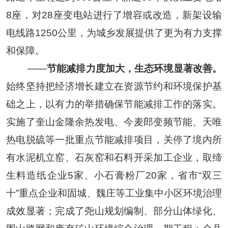
8
座，对
28
座变电站进行了增容或改造，新架设输
电线路
1250
公里，为城乡发展提供了更为有力支撑
和保障。
——
节能减排力度加大，生态环境显著改善。
始终坚持把经济增长建立在资源节约和环境保护基
础之上，以有力的举措确保节能减排工作的落实。
实施了奎山金隆余热发电、今麦郎变频节能、天唯
热电脱硫等一批重点节能减排项目，关停了境内所
有水泥机立窑、石灰窑和石料开采加工企业，取缔
生料造纸企业
5
家、小石膏粉厂
20
家，省市
“
双三
十
”
重点企业和固城、魏庄等工业集中小区环境治理
成效显著；完成了尧山规划编制、部分山体绿化、