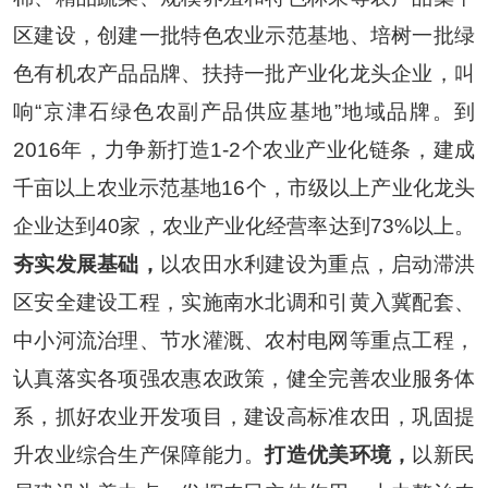
区建设，创建一批特色农业示范基地、培树一批绿
色有机农产品品牌、扶持一批产业化龙头企业，叫
响
“
京津石绿色农副产品供应基地
”
地域品牌。到
2016
年，力争新打造
1-2
个农业产业化链条，建成
千亩以上农业示范基地
16
个，市级以上产业化龙头
企业达到
40
家，农业产业化经营率达到
73%
以上。
夯实发展基础，
以农田水利建设为重点，启动滞洪
区安全建设工程，实施南水北调和引黄入冀配套、
中小河流治理、节水灌溉、农村电网等重点工程，
认真落实各项强农惠农政策，健全完善农业服务体
系，抓好农业开发项目，建设高标准农田，巩固提
升农业综合生产保障能力。
打造优美环境，
以新民