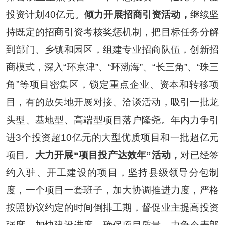
投资计划
40
亿元。
倾力开展招商引资活动，
继续坚
持既定的招商引资考核奖惩机制，把目标任务分解
到部门、乡镇和园区，组建专业招商队伍，创新招
商模式，深入
“
环京津
”
、
“
环渤海
”
、
“
长三角
”
、
“
珠三
角
”
等项目密集区，锁定重点企业、资本和转移项
目，有的放矢地开展对接、洽谈活动，吸引一批龙
头型、基地型、高端型项目落户隆尧。年内力争引
进
3
个投资超
10
亿元的大型优质项目和一批超亿元
项目。
大力开展
“项目投产达效年”活动，
对已经签
约入驻、开工建设的项目，坚持县级领导分包制
度，一个项目一套班子，加大协调推进力度，严格
按照协议约定的时间倒排工期，督促业主提高投资