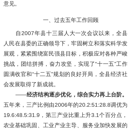
意见。
一、过去五年工作回顾
自
2007
年县十三届人大一次会议以来，全县
人民在县委的正确领导下，牢固树立和落实科学发
展观，紧紧围绕富民强县目标，积极应对各种严峻
挑战，团结拼搏，奋力攻坚，实现了
“
十一五
”
工作
圆满收官和
“
十二五
”
规划的良好开局，全县经济社
会发展取得了新成就。
——
经济结构逐步优化，综合实力再上台阶。
五年来，三产比例由
2006
年的
20.2:51:28.8
调优为
19.6:48.5:31.9
，第三产业比重上升
3.1
个百分点，
农业基础巩固、工业产业主导、服务业加快发展的