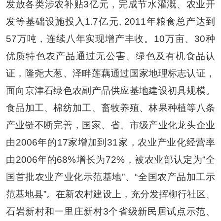
发放各类涉农补贴
3
亿元，完成节水灌溉、农业开
发等基础设施投入
1.7
亿元
, 2011
年粮食总产达到
57
万吨，连续八年实现增产丰收。
10
万亩、
30
种
优质特色农产品通过无公害、绿色及有机食品认
证，隆尧大葱、泽畔莲藕通过国家地理标志认证，
面向京津石绿色农副产品供应基地建设初具规模。
食品加工、棉纺加工、畜牧养殖、林果种植等八条
产业链不断完善，国家、省、市级产业化龙头企业
由
2006
年的
17
家增加到
31
家，农业产业化经营率
由
2006
年的
68%
增长为
72%
，被农业部认定为
“
全
国首批农业产业化示范基地
”
、
“
全国农产品加工示
范基地县
”
。在新农村建设上，充分发挥柳行社区、
石岩新村和一里庄新村
3
个省级新民居试点示范、