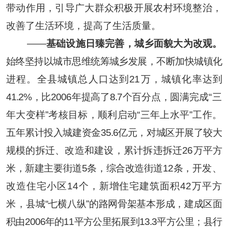
带动作用，引导广大群众积极开展农村环境整治，
改善了生活环境，提高了生活质量。
——
基础设施日臻完善，城乡面貌大为改观。
始终坚持以城市思维统筹城乡发展，不断加快城镇化
进程。全县城镇总人口达到
21
万，城镇化率达到
41.2%
，比
2006
年提高了
8.7
个百分点，圆满完
成
“
三
年大变样
”
考核目标，顺利启动
“
三年上水平
”
工作。
五年累计投入城建资金
35.6
亿元，对城区开展了较大
规模的拆迁、改造和建设，累计拆违拆迁
26
万平方
米，新建主要街道
5
条，综合改造街道
12
条，
开发、
改造住宅小区
14
个，新增住宅建筑面积
42
万平方
米，
县城
“
七横八纵
”
的路网骨架基本形成，建成区面
积由
2006
年的
11
平方公里拓展到
13.3
平方公里；县行