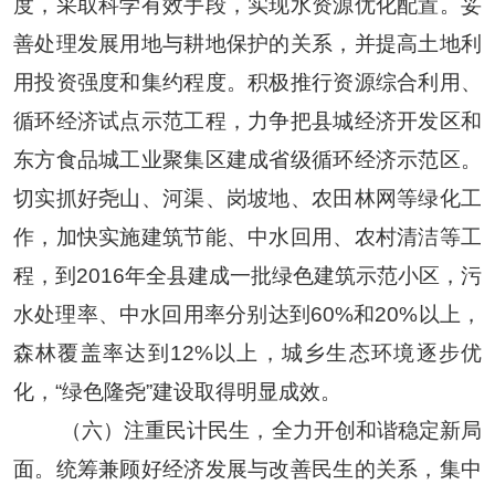
度，采取科学有效手段，实现水资源优化配置。妥
善处理发展用地与耕地保护的关系，并提高土地利
用投资强度和集约程度。积极推行资源综合利用、
循环经济试点示范工程，力争把县城经济开发区和
东方食品城工业聚集区建成省级循环经济示范区。
切实抓好尧山、河渠、岗坡地、农田林网等绿化工
作，加快实施建筑节能、中水回用、农村清洁等工
程，到
2016
年全县建成一批绿色建筑示范小区，污
水处理率、中水回用率分别达到
60%
和
20%
以上，
森林覆盖率达到
12%
以上，城乡生态环境逐步优
化，
“
绿色隆尧
”
建设取得明显成效。
（六）注重民计民生，全力开创和谐稳定新局
面。
统筹兼顾好经济发展与改善民生的关系，集中