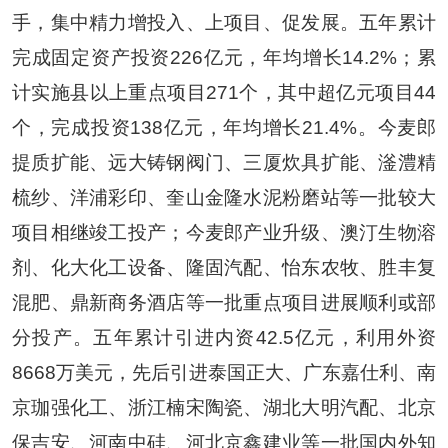
手，集中精力增投入、上项目、促发展。五年累计
完成固定资产投资
226
亿元，年均增长
14.2%
；累
计实施县以上重点项目
271
个，其中超亿元项目
44
个，完成投资
138
亿元，年均增长
21.4%
。今麦郎
提质扩能、远大铸钢阀门、三厦炊具扩能、滏澧精
梳纱、洋浦彩印、奎山金隆水泥粉磨站等一批较大
项目相继竣工投产；今麦郎产业升级、澳汀生物溶
剂、化大化工设备、隆固汽配、怡东农牧、胜丰复
混肥、鼎新商务酒店等一批重点项目进展顺利或部
分投产。五年累计引进内资
42.5
亿元，利用外资
8668
万美元，先后引进泰国正大、广东嘉仕利、南
京珈强化工、浙江楠宋陶瓷、湖北大明汽配、北京
保吉安、河南中硅、河北京鑫建业等一批国内外知