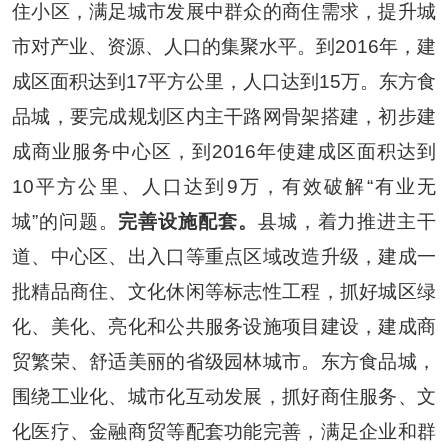
住小区，满足城市发展中群众的商住需求，提升城
市对产业、资源、人口的集聚水平。到
2016
年，建
成区面积达到
17
平方公里，人口达到
15
万。东方食
品城，要完成规划区内主干路网骨架搭建，初步建
成商业服务中心区，到
2016
年使建成区面积达到
10
平方公里、人口达到
9
万，有效破解
“
有业无
城
”
的问题。
完善设施配套。
县城，着力推进主干
道、中心区、出入口等重点区域改造升级，建成一
批精品商住、文化休闲等标志性工程，抓好城区绿
化、美化、亮化和公共服务设施项目建设，建成商
贸繁荣、舒适美丽的省级园林城市。东方食品城，
围绕工业化、城市化互动发展，抓好商住服务、文
化医疗、金融商贸等配套功能完善，满足企业和群