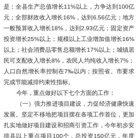
是：全县生产总值增长
11%
以上，力争达到
100
亿
元；全部财政收入增长
16%
，达到
6.56
亿元；地方
一般预算收入增长
18%
，达到
2.93
亿元；固定资产
投资增长
25%
以上；规模以上工业增加值增长
16%
以上；社会消费品零售总额增长
17%
以上；城镇居
民可支配收入增长
8%
，农民人均纯收入增长
7%
；
人口自然增长率控制在
7‰
以内；按照省、市要求
完成节能减排约束性指标。
今年
，重点做好以下七个方面的工作：
（一）强力推进项目建设，力促经济健康快速
发展。
坚定不移地把项目摆在各项工作首位，更加
扎实地做好项目建设和招商引资工作，今年初步安
排县以上重点项目
100
个，总投资
150
亿元，年度