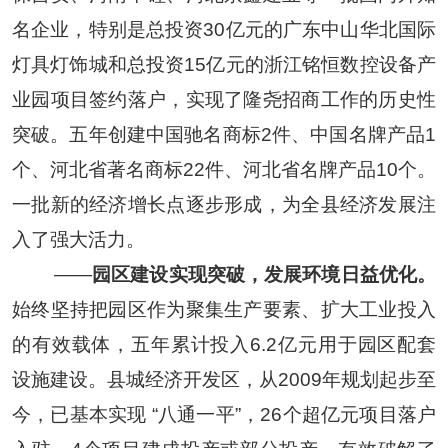
名企业，特别是总投资
30
亿元的广东中山华北国际
灯具灯饰城和总投资
15
亿元的浙江铭恒数控设备产
业园项目签约落户，实现了隆尧招商工作的历史性
突破。五年创建中国驰名商标
2
件、中国名牌产品
1
个、河北省著名商标
22
件、河北省名牌产品
10
个。
一批新的经济增长点逐步形成，为全县经济发展注
入了强大活力。
——
园区建设实现突破，发展环境日益优化。
始终坚持把园区作为聚集生产要素、扩大工业投入
的有效载体，五年累计投入
6.2
亿元用于园区配套
设施建设。县城经济开发区，从
2009
年规划起步至
今，已基本实现
“
八通一平
”
，
26
个超亿元项目落户