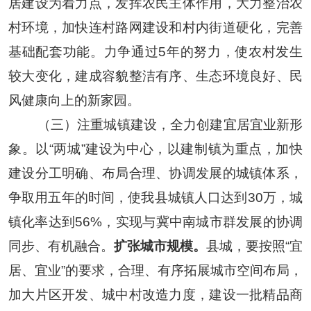
居建设为着力点，发挥农民主体作用，大力整治农
村环境，加快连村路网建设和村内街道硬化，完善
基础配套功能。力争通过
5
年的努力，使农村发生
较大变化，建成容貌整洁有序、生态环境良好、民
风健康向上的新家园
。
（三）注重城镇建设，全力创建宜居宜业新形
象。
以
“
两城
”
建设为中心，以建制镇为重点，加快
建设分工明确、布局合理、协调发展的城镇体系，
争取用五年的时间，使我县城镇人口达到
30
万，城
镇化率达到
56%
，实现与冀中南城市群发展的协调
同步、有机融合。
扩张城市规模。
县城，要按照
“
宜
居、宜业
”
的要求，合理、有序拓展城市空间布局，
加大片区开发、城中村改造力度，建设一批精品商