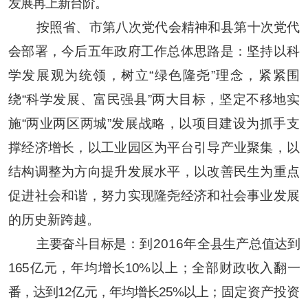
发展再上新台阶。
按照省、市
第
八次党代会精神和县
第
十次党代
会部署，今后五年政府工作总体思路是：
坚持以科
学发展观为统领，树立
“
绿色隆尧
”
理念，紧紧围
绕
“
科学发展、富民强县
”
两大目标，坚定不移地实
施
“
两业两区两城
”
发展战略，以项目建设为抓手支
撑经济增长，以工业园区为平台引导产业聚集，以
结构调整为方向提升发展水平，以改善民生为重点
促进社会和谐，努力实现隆尧经济和社会事业发展
的历史新跨越。
主要奋斗目标是：
到
2016
年
全县生产总值达到
165
亿元，年均增长
10%
以上；全部财政收入翻一
番，达到
12
亿元，年均增长
25%
以上；
固定资产投资