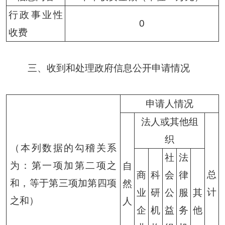
行政事业性
0
收费
三、收到和处理政府信息公开申请情况
申请人情况
法人或其他组
织
（本列数据的勾稽关系
社
法
为：第一项加第二项之
自
总
商
科
会
律
和，等于第三项加第四项
然
计
业
研
公
服
其
之和）
人
企
机
益
务
他