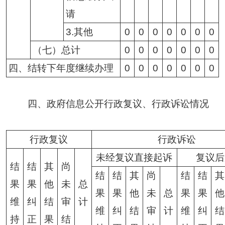
请
3.其他
0
0
0
0
0
0
0
（七）总计
0
0
0
0
0
0
0
四、结转下年度继续办理
0
0
0
0
0
0
0
四、政府信息公开行政复议、行政诉讼情况
行政复议
行政诉讼
未经复议直接起诉
复议后
结
结
其
尚
结
结
其
尚
结
结
其
果
果
他
未
总
果
果
他
未
总
果
果
他
维
纠
结
审
计
维
纠
结
审
计
维
纠
结
持
正
果
结