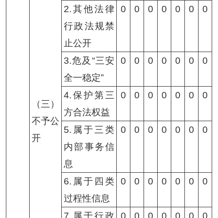
2.其他法律
0
0
0
0
0
0
0
行政法规禁
止公开
3.危及“三安
0
0
0
0
0
0
0
全一稳定”
4.保护第三
0
0
0
0
0
0
0
（三）
方合法权益
不予公
5.属于三类
0
0
0
0
0
0
0
开
内部事务信
息
6.属于四类
0
0
0
0
0
0
0
过程性信息
7.属于行政
0
0
0
0
0
0
0