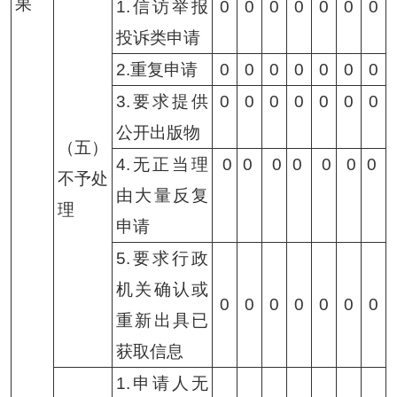
果
1.信访举报
0
0
0
0
0
0
0
投诉类申请
2.重复申请
0
0
0
0
0
0
0
3.要求提供
0
0
0
0
0
0
0
公开出版物
（五）
4.无正当理
0
0
0
0
0
0
0
不予处
由大量反复
理
申请
5.要求行政
机关确认或
0
0
0
0
0
0
0
重新出具已
获取信息
1.申请人无