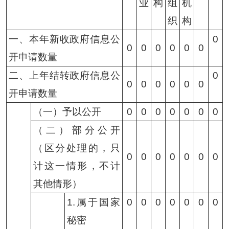
业
构
组
机
织
构
一、本年新收政府信息公
0
0
0
0
0
0
0
开申请数量
二、上年结转政府信息公
0
0
0
0
0
0
0
开申请数量
（一）予以公开
0
0
0
0
0
0
0
（二）部分公开
（区分处理的，只
0
0
0
0
0
0
0
计这一情形，不计
其他情形）
1.属于国家
0
0
0
0
0
0
0
秘密