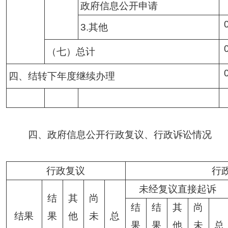
政府信息公开申请
3.其他
（七）总计
四、结转下年度继续办理
四、政府信息公开行政复议、行政诉讼情况
行政复议
行
未经复议直接起诉
结
其
尚
结
结
其
尚
结果
果
他
未
总
果
果
他
未
总