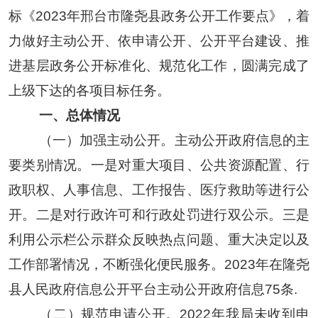
标《202
3
年邢台市
隆尧县
政务公开工作要点》，着
力做好主动公开、依申请公开、公开平台建设、推
进基层政务公开标准化、规范化工作
，圆满完成了
上级下达的各项目标任务。
一、总体情况
（
一
）
加强主动公开。
主动公开政府信息的主
要类别情况。一是对重大项目、公共资源配置、行
政职权、人事信息、工作报告、
医疗救助
等进行公
开。二是对行政许可和行政处罚进行双公示。三是
利用
公示栏公示群众反映热点问题
、
重大决定
以及
工作部署情况
，
不断强化便民服务。
2023年
在隆尧
县人民政府信息公开平台主动公开政府信息
75
条
.
（二）
规范
申请公开。2022年我局未收到申