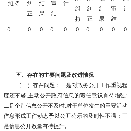
维持
纠
结
审
计
维
纠
结
审
计
正
果
结
持
正
果
结
0
0
0
0
0
0
0
0
0
0
五、存在的主要问题及改进情况
（一）存在问题：一是
对政务公开工作重视程
度还不够,主动公开政府信息的责任意识有待增强;
二是个别
信息公开不及时,对于单位发生的重要活动
信息形成工作动态予以公开公示
的及时性不强；三
是信息公开数量有待提升。